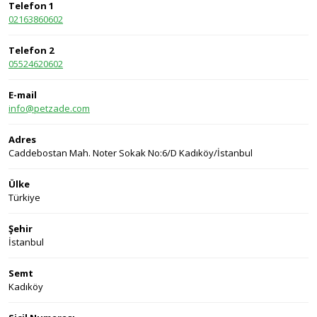
Telefon 1
02163860602
Telefon 2
05524620602
E-mail
info@petzade.com
Adres
Caddebostan Mah. Noter Sokak No:6/D Kadıköy/İstanbul
Ülke
Türkiye
Şehir
İstanbul
Semt
Kadıköy