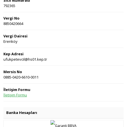
Sicil Numarası
792365
Vergi No
8850420664
Vergi Dairesi
Erenköy
Kep Adresi
ufukpetevcil@hs01.kep.tr
Mersis No
0885-0420-6610-0011
İletişim Formu
İletişim Formu
Banka Hesapları