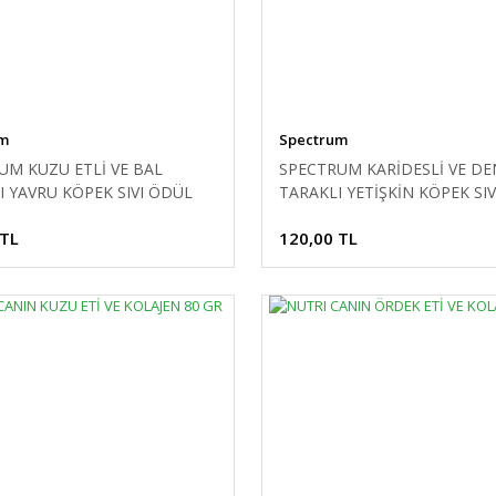
um
Spectrum
UM KUZU ETLİ VE BAL
SPECTRUM KARİDESLİ VE DE
I YAVRU KÖPEK SIVI ÖDÜL
TARAKLI YETİŞKİN KÖPEK SI
 60 G
MAMASI 60 G
 TL
120,00 TL