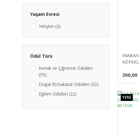
Freshy (12)
GNAWLERS (9)
Yaşam Evresi
M-Pets (26)
Yetişkin (2)
MERA (2)
Nutri (1)
Nutri Canin (10)
INABA/
Ödül Türü
Profine (4)
KÖPEKL
Kemik ve Çiğneme Ödülleri
PEYNİR
Reflex (32)
200,00
(55)
Reflex Plus (6)
Doğal Et/Sakatat Ödülleri (32)
Smartbones (3)
Eğitim Ödülleri (22)
YENİ
Spectrum (3)
Tahılsız Ödüller (12)
Wanpy (2)
Pudingler ve Sıvı Ödüller (2)
Köpek Bisküvileri (2)
Stick Ödüller (30)