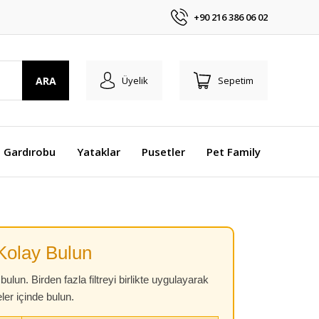
+90 216 386 06 02
ARA
Üyelik
Sepetim
 Gardırobu
Yataklar
Pusetler
Pet Family
Kolay Bulun
bulun. Birden fazla filtreyi birlikte uygulayarak
ler içinde bulun.