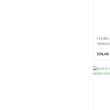
Atıştırmalıklar ve Ufak Taneli
Ürünler (1)
Çorbalar (3)
CHURU 
SARGIL
MAMASI
530,00