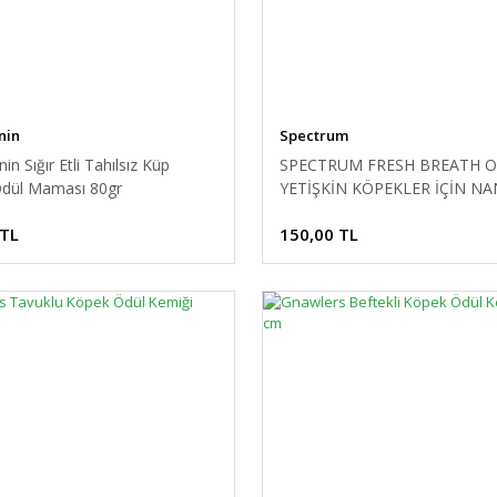
nin
Spectrum
in Sığır Etli Tahılsız Küp
SPECTRUM FRESH BREATH O
dül Maması 80gr
YETİŞKİN KÖPEKLER İÇİN NA
ÇUBUKLARI 180 G
 TL
150,00 TL