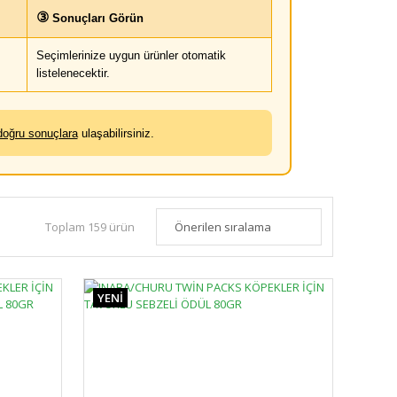
③
Sonuçları Görün
Seçimlerinize uygun ürünler otomatik
listelenecektir.
doğru sonuçlara
ulaşabilirsiniz.
Toplam 159 ürün
YENİ