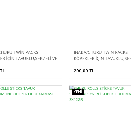
CHURU TWİN PACKS
INABA/CHURU TWİN PACKS
ER İÇİN TAVUKLU,SEBZELİ VE
KÖPEKLER İÇİN TAVUKLU,SEB
Lİ ÖDÜL 80GR
BİFTEKLİ ÖDÜL 80GR
 TL
200,00 TL
YENİ