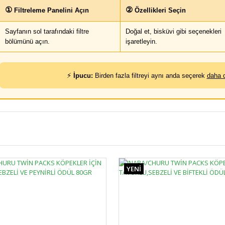
①
②
Filtreleme Panelini Açın
Özellikleri Seçin
Sayfanın sol tarafındaki filtre
Doğal et, bisküvi gibi seçenekleri
bölümünü açın.
işaretleyin.
⚡
İpucu:
Birden fazla filtreyi aynı anda seçerek
daha 
YENİ