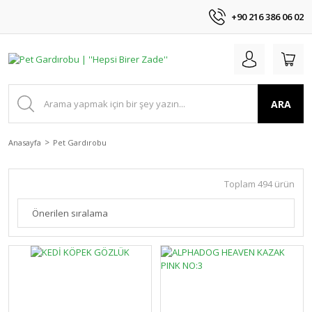
+90 216 386 06 02
ARA
Anasayfa
Pet Gardırobu
Toplam 494 ürün