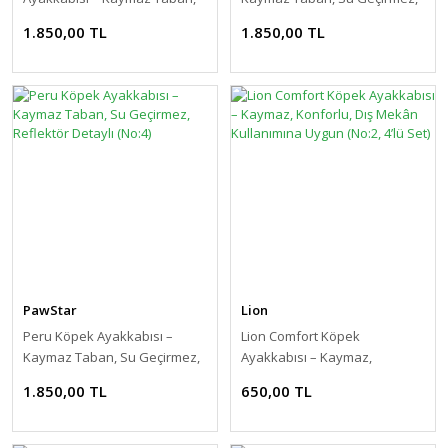
Su Geçirmez, Reflektör Detaylı
Reflektör Detaylı (No:4)
1.850,00 TL
1.850,00 TL
(No:1)
PawStar
Lion
Peru Köpek Ayakkabısı –
Lion Comfort Köpek
Kaymaz Taban, Su Geçirmez,
Ayakkabısı – Kaymaz,
Reflektör Detaylı (No:4)
Konforlu, Dış Mekân
1.850,00 TL
650,00 TL
Kullanımına Uygun (No:2, 4’lü
Set)