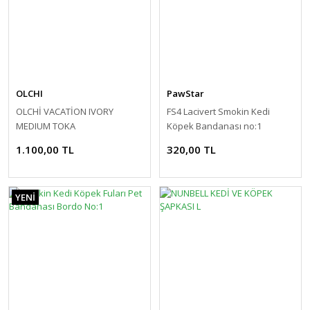
OLCHI
PawStar
OLCHİ VACATİON IVORY
FS4 Lacivert Smokin Kedi
MEDIUM TOKA
Köpek Bandanası no:1
1.100,00 TL
320,00 TL
YENİ