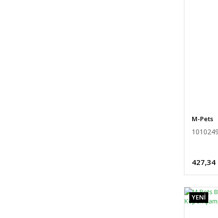
M-Pets
101024
427,34
YENİ