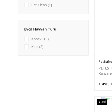
Pet Clean (1)
PetEsthe (9)
Purele (1)
ROHCE (1)
Evcil Hayvan Türü
ShowTech (3)
Köpek (10)
Urine Off (2)
Kedi (2)
PetEsth
PETESTH
Kahvere
400 ml
1.450,0
YENİ