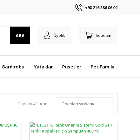
+90 216 386 06 02
ARA
Üyelik
Sepetim
 Gardırobu
Yataklar
Pusetler
Pet Family
Toplam 43 ürün