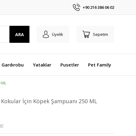
+90 216 386 06 02
ARA
Üyelik
Sepetim
 Gardırobu
Yataklar
Pusetler
Pet Family
0 ML
 Kokular İçin Köpek Şampuanı 250 ML
e!