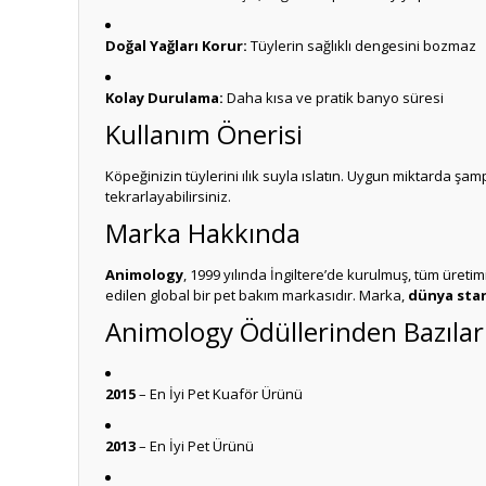
Doğal Yağları Korur:
Tüylerin sağlıklı dengesini bozmaz
Kolay Durulama:
Daha kısa ve pratik banyo süresi
Kullanım Önerisi
Köpeğinizin tüylerini ılık suyla ıslatın. Uygun miktarda ş
tekrarlayabilirsiniz.
Marka Hakkında
Animology
, 1999 yılında İngiltere’de kurulmuş, tüm üreti
edilen global bir pet bakım markasıdır. Marka,
dünya stand
Animology Ödüllerinden Bazılar
2015
– En İyi Pet Kuaför Ürünü
2013
– En İyi Pet Ürünü