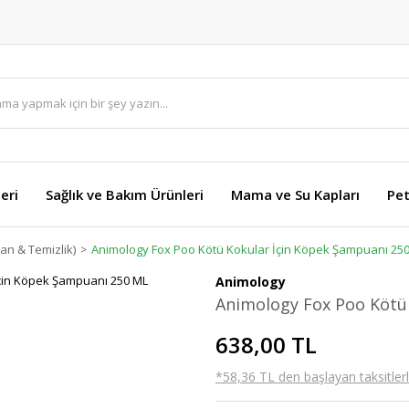
eri
Sağlık ve Bakım Ürünleri
Mama ve Su Kapları
Pet
n & Temizlik)
Animology Fox Poo Kötü Kokular İçin Köpek Şampuanı 25
Animology
Animology Fox Poo Kötü
638,00 TL
*58,36 TL den başlayan taksitlerl