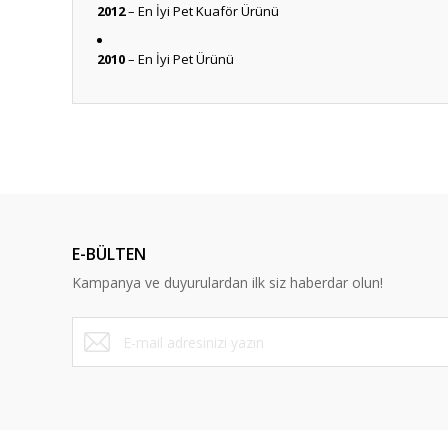
2012
– En İyi Pet Kuaför Ürünü
2010
– En İyi Pet Ürünü
Anlaşılır ve kolay
ş... k... | 15/10/2025
Dürüst ve güvenilir bir site
E-BÜLTEN
Y... A... | 10/09/2023
Kampanya ve duyurulardan ilk siz haberdar olun!
Deneyimini Paylaş