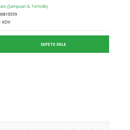
nı (Şampuan & Temizlik)
80810559
+ KDV
SEPETE EKLE