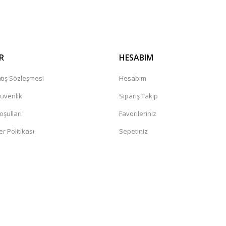
R
HESABIM
tış Sözleşmesi
Hesabım
Güvenlik
Sipariş Takip
oşullari
Favorileriniz
er Politikası
Sepetiniz