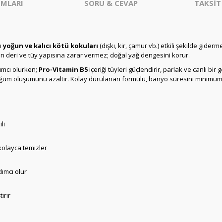
MLARI
SORU & CEVAP
TAKSİT
ı
yoğun ve kalıcı kötü kokuları
(dışkı, kir, çamur vb.) etkili şekilde gider
n deri ve tüy yapısına zarar vermez; doğal yağ dengesini korur.
dımcı olurken;
Pro-Vitamin B5
içeriği tüyleri güçlendirir, parlak ve canlı b
üğüm oluşumunu azaltır. Kolay durulanan formülü, banyo süresini minimuma
li
 kolayca temizler
ımcı olur
ırır