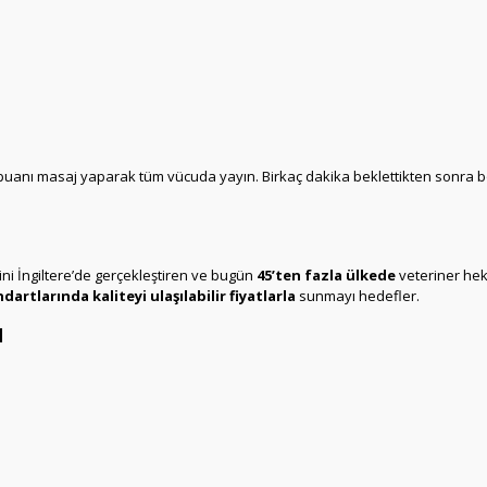
ampuanı masaj yaparak tüm vücuda yayın. Birkaç dakika beklettikten sonra bo
mini İngiltere’de gerçekleştiren ve bugün
45’ten fazla ülkede
veteriner heki
artlarında kaliteyi ulaşılabilir fiyatlarla
sunmayı hedefler.
ı