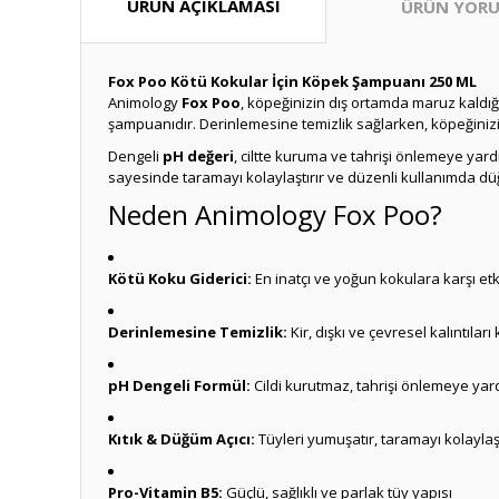
ÜRÜN AÇIKLAMASI
ÜRÜN YORU
Fox Poo Kötü Kokular İçin Köpek Şampuanı 250 ML
Animology
Fox Poo
, köpeğinizin dış ortamda maruz kaldığ
şampuanıdır. Derinlemesine temizlik sağlarken, köpeğinizi
Dengeli
pH değeri
, ciltte kuruma ve tahrişi önlemeye yar
sayesinde taramayı kolaylaştırır ve düzenli kullanımda d
Neden Animology Fox Poo?
Kötü Koku Giderici:
En inatçı ve yoğun kokulara karşı etki
Derinlemesine Temizlik:
Kir, dışkı ve çevresel kalıntıları
pH Dengeli Formül:
Cildi kurutmaz, tahrişi önlemeye yard
Kıtık & Düğüm Açıcı:
Tüyleri yumuşatır, taramayı kolaylaşt
Pro-Vitamin B5:
Güçlü, sağlıklı ve parlak tüy yapısı