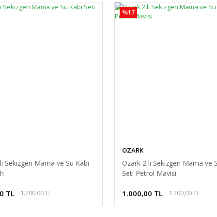
%17
OZARK
 li Sekizgen Mama ve Su Kabı
Ozark 2 li Sekizgen Mama ve 
ah
Seti Petrol Mavisi
0 TL
1.000,00 TL
1.200,00 TL
1.200,00 TL