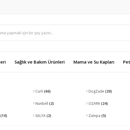
eri
Sağlık ve Bakım Ürünleri
Mama ve Su Kapları
Pet
Curli
(66)
DogZade
(20)
Nunbell
(2)
OZARK
(24)
s
(10)
SALYA
(2)
Zampa
(5)