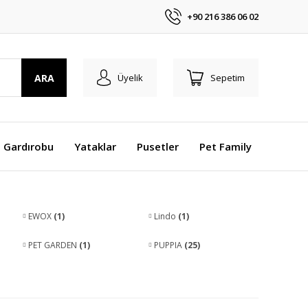
+90 216 386 06 02
ARA
Üyelik
Sepetim
 Gardırobu
Yataklar
Pusetler
Pet Family
EWOX
(1)
Lindo
(1)
PET GARDEN
(1)
PUPPIA
(25)