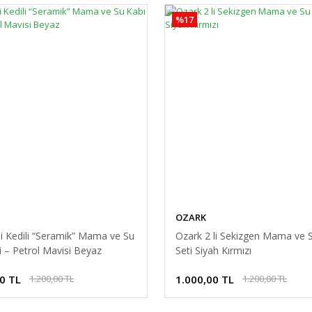
%17
OZARK
li Kedili “Seramik” Mama ve Su
Ozark 2 li Sekizgen Mama ve 
i – Petrol Mavisi Beyaz
Seti Siyah Kırmızı
0 TL
1.000,00 TL
1.200,00 TL
1.200,00 TL