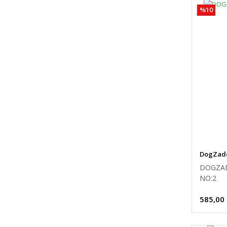
%10
DogZad
DOGZAD
NO:2
585,00