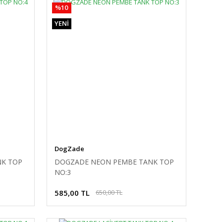
%10
YENİ
DogZade
NK TOP
DOGZADE NEON PEMBE TANK TOP
NO:3
585,00 TL
650,00 TL