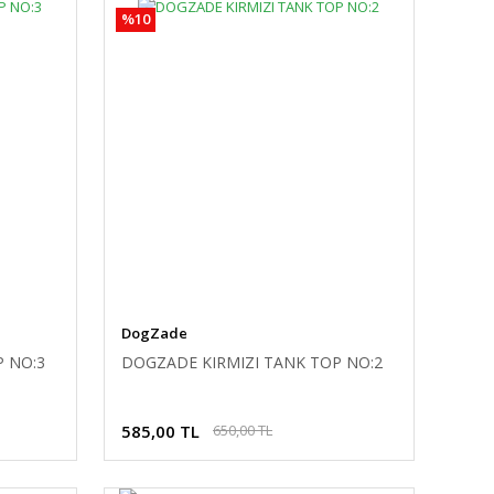
%10
DogZade
P NO:3
DOGZADE KIRMIZI TANK TOP NO:2
585,00 TL
650,00 TL