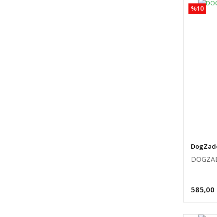
%10
DogZad
DOGZAD
585,00