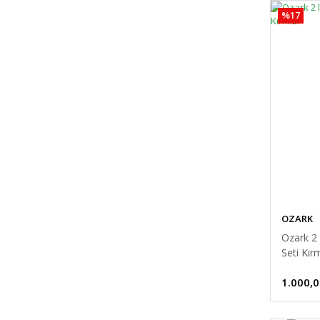
%17
OZARK
Ozark 2
Seti Kırm
1.000,0