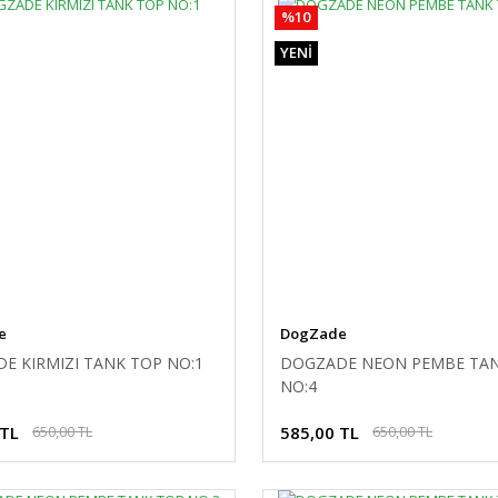
%10
YENİ
e
DogZade
E KIRMIZI TANK TOP NO:1
DOGZADE NEON PEMBE TA
NO:4
 TL
585,00 TL
650,00 TL
650,00 TL