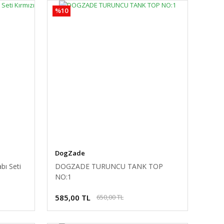
%10
DogZade
bı Seti
DOGZADE TURUNCU TANK TOP
NO:1
585,00 TL
650,00 TL