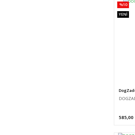
%10
YENİ
DogZad
DOGZAD
585,00