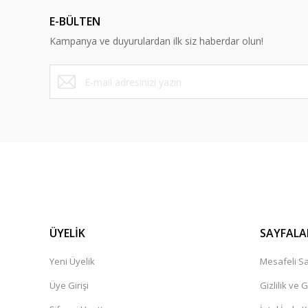
Dürüst ve güvenilir bir site
E-BÜLTEN
Y... A... | 10/09/2023
Kampanya ve duyurulardan ilk siz haberdar olun!
Deneyimini Paylaş
ÜYELİK
SAYFALA
Yeni Üyelik
Mesafeli Sa
Üye Girişi
Gizlilik ve 