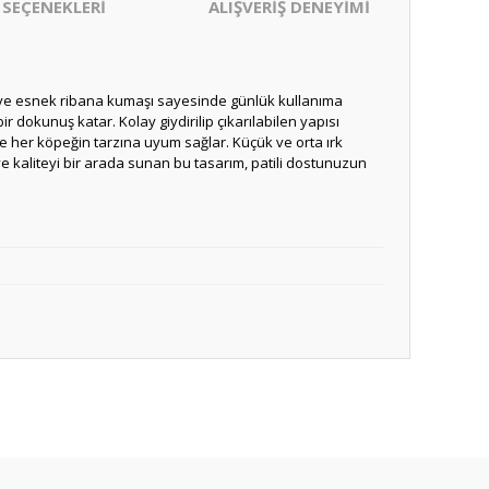
 SEÇENEKLERİ
ALIŞVERİŞ DENEYİMİ
 ve esnek ribana kumaşı sayesinde günlük kullanıma
 dokunuş katar. Kolay giydirilip çıkarılabilen yapısı
le her köpeğin tarzına uyum sağlar. Küçük ve orta ırk
r ve kaliteyi bir arada sunan bu tasarım, patili dostunuzun