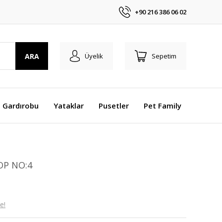
+90 216 386 06 02
ARA
Üyelik
Sepetim
 Gardırobu
Yataklar
Pusetler
Pet Family
OP NO:4
e!