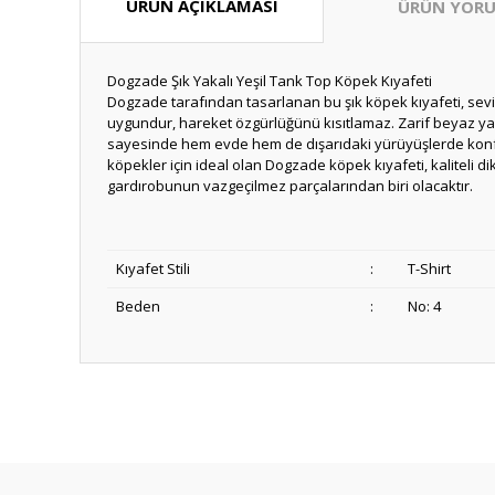
ÜRÜN AÇIKLAMASI
ÜRÜN YORU
Dogzade Şık Yakalı Yeşil Tank Top Köpek Kıyafeti
Dogzade tarafından tasarlanan bu şık köpek kıyafeti, se
uygundur, hareket özgürlüğünü kısıtlamaz. Zarif beyaz yakas
sayesinde hem evde hem de dışarıdaki yürüyüşlerde konfor s
köpekler için ideal olan Dogzade köpek kıyafeti, kaliteli di
gardırobunun vazgeçilmez parçalarından biri olacaktır.
Kıyafet Stili
:
T-Shirt
Beden
:
No: 4
Anlaşılır ve kolay
ş... k... | 15/10/2025