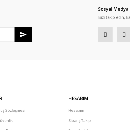
Yorum Yaz
Soru Sor
Sosyal Medya 
Bizi takip edin, kâr
R
HESABIM
tış Sözleşmesi
Hesabım
Güvenlik
Sipariş Takip