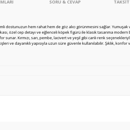
MLARI
SORU & CEVAP
TAKSİT
vimli dostunuzun hem rahat hem de göz alıcı görünmesini sağlar. Yumuşak
ı, özel cep detayı ve eğlenceli köpek figürü ile klasik tasarıma modern bir
unar. Kırmızı, sarı, pembe, lacivert ve yeşil gibi canlı renk seçenekleriy
kişleri ve dayanıklı yapısıyla uzun süre güvenle kullanılabilir. Şıklık, konfo
Ürün hakkında henüz soru sorulmamış.
Bu ürüne ilk yorumu siz yapın!