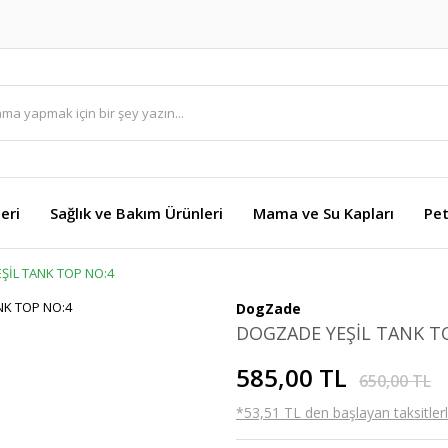
eri
Sağlık ve Bakım Ürünleri
Mama ve Su Kapları
Pet
ŞİL TANK TOP NO:4
DogZade
DOGZADE YEŞİL TANK T
585,00 TL
650,00 TL
*53,51 TL den başlayan taksitlerl