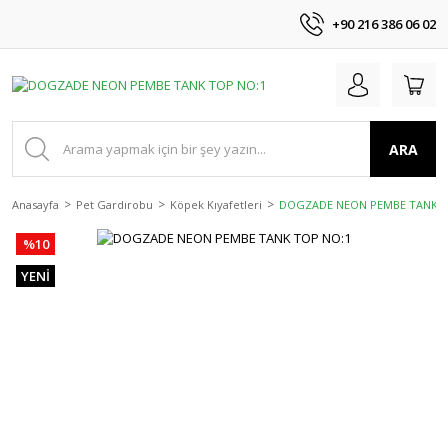
+90 216 386 06 02
ARA
Anasayfa
Pet Gardırobu
Köpek Kıyafetleri
DOGZADE NEON PEMBE TANK T
%10
YENİ