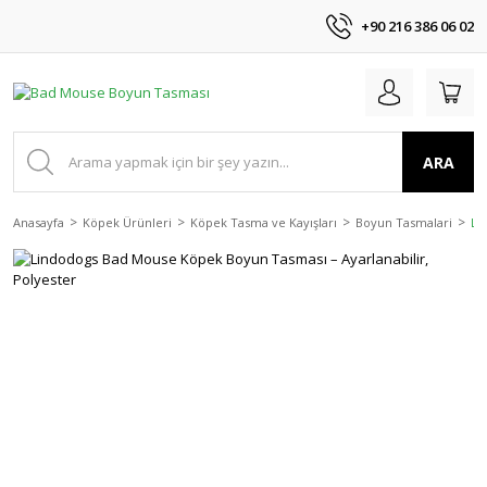
+90 216 386 06 02
ARA
Anasayfa
Köpek Ürünleri
Köpek Tasma ve Kayışları
Boyun Tasmalari
Li