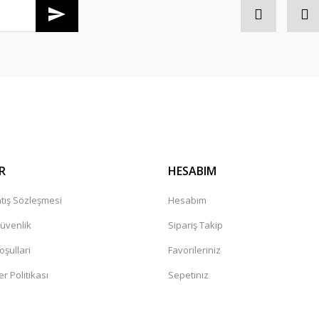
R
HESABIM
tış Sözleşmesi
Hesabım
Güvenlik
Sipariş Takip
oşullari
Favorileriniz
er Politikası
Sepetiniz