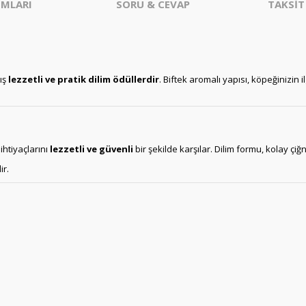
MLARI
SORU & CEVAP
TAKSİT
mış
lezzetli ve pratik dilim ödüllerdir
. Biftek aromalı yapısı, köpeğinizin il
ihtiyaçlarını
lezzetli ve güvenli
bir şekilde karşılar. Dilim formu, kolay çiğ
ir.