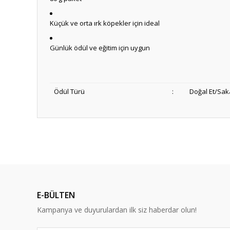
Küçük ve orta ırk köpekler için ideal
Günlük ödül ve eğitim için uygun
Ödül Türü
:
Doğal Et/Saka
Anlaşılır ve kolay
ş... k... | 15/10/2025
Dürüst ve güvenilir bir site
E-BÜLTEN
Y... A... | 10/09/2023
Kampanya ve duyurulardan ilk siz haberdar olun!
Deneyimini Paylaş