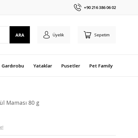
+90 216 386 06 02
ARA
Üyelik
Sepetim
 Gardırobu
Yataklar
Pusetler
Pet Family
dül Maması 80 g
e!