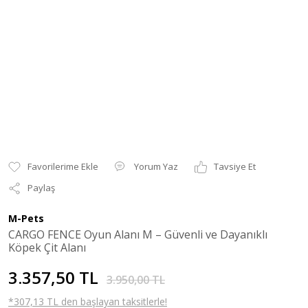
Yorum Yaz
Tavsiye Et
Paylaş
M-Pets
CARGO FENCE Oyun Alanı M – Güvenli ve Dayanıklı
Köpek Çit Alanı
3.357,50 TL
3.950,00 TL
*307,13 TL den başlayan taksitlerle!