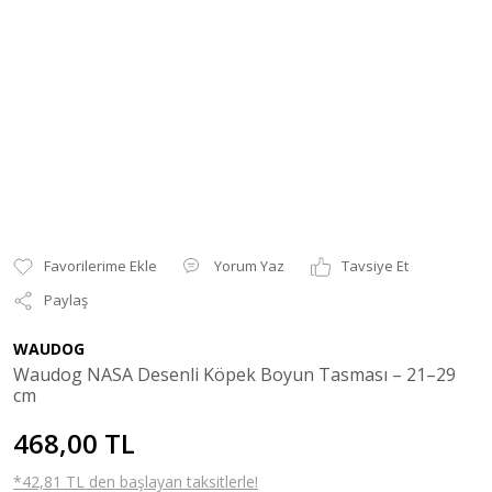
Yorum Yaz
Tavsiye Et
Paylaş
WAUDOG
Waudog NASA Desenli Köpek Boyun Tasması – 21–29
cm
468,00 TL
*42,81 TL den başlayan taksitlerle!