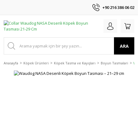
+90 216 386 06 02
ARA
Anasayfa
Köpek Ürünleri
Köpek Tasma ve Kayışları
Boyun Tasmalari
Wa