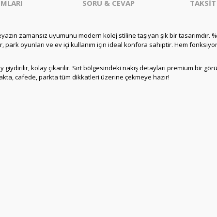
MLARI
SORU & CEVAP
TAKSİT
yazın zamansız uyumunu modern kolej stiline taşıyan şık bir tasarımdır. %
 park oyunları ve ev içi kullanım için ideal konfora sahiptir. Hem fonksiy
iydirilir, kolay çıkarılır. Sırt bölgesindeki nakış detayları premium bir g
kakta, cafede, parkta tüm dikkatleri üzerine çekmeye hazır!