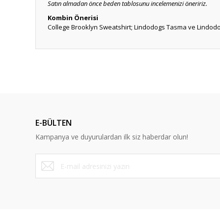
Satın almadan önce beden tablosunu incelemenizi öneririz.
Kombin Önerisi
College Brooklyn Sweatshirt; Lindodogs Tasma ve Lindodo
Anlaşılır ve kolay
ş... k... | 15/10/2025
Dürüst ve güvenilir bir site
E-BÜLTEN
Y... A... | 10/09/2023
Kampanya ve duyurulardan ilk siz haberdar olun!
Deneyimini Paylaş