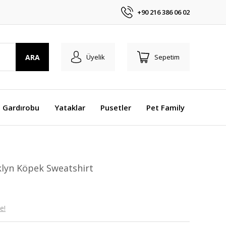
+90 216 386 06 02
ARA
Üyelik
Sepetim
 Gardırobu
Yataklar
Pusetler
Pet Family
klyn Köpek Sweatshirt
e!