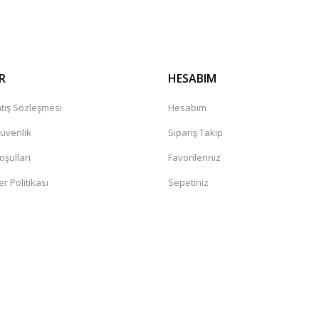
R
HESABIM
tış Sözleşmesi
Hesabım
Güvenlik
Sipariş Takip
oşullari
Favorileriniz
er Politikası
Sepetiniz