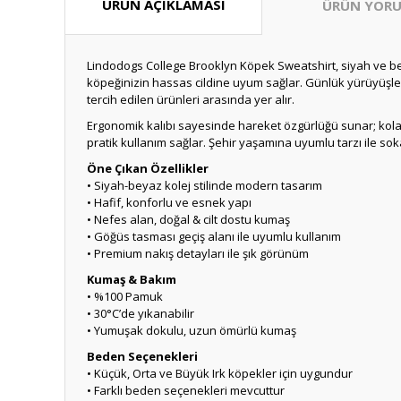
ÜRÜN AÇIKLAMASI
ÜRÜN YORU
Lindodogs College Brooklyn Köpek Sweatshirt, siyah ve be
köpeğinizin hassas cildine uyum sağlar. Günlük yürüyüşler,
tercih edilen ürünleri arasında yer alır.
Ergonomik kalıbı sayesinde hareket özgürlüğü sunar; kolay g
pratik kullanım sağlar. Şehir yaşamına uyumlu tarzı ile so
Öne Çıkan Özellikler
• Siyah-beyaz kolej stilinde modern tasarım
• Hafif, konforlu ve esnek yapı
• Nefes alan, doğal & cilt dostu kumaş
• Göğüs tasması geçiş alanı ile uyumlu kullanım
• Premium nakış detayları ile şık görünüm
Kumaş & Bakım
• %100 Pamuk
• 30°C’de yıkanabilir
• Yumuşak dokulu, uzun ömürlü kumaş
Beden Seçenekleri
• Küçük, Orta ve Büyük Irk köpekler için uygundur
• Farklı beden seçenekleri mevcuttur