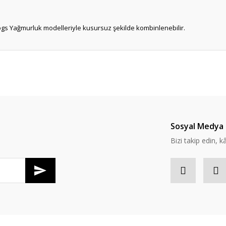
gs Yağmurluk modelleriyle kusursuz şekilde kombinlenebilir.
Ürün hakkında henüz soru sorulmamış.
Bu ürüne ilk yorumu siz yapın!
Yorum Yaz
Soru Sor
Sosyal Medya 
Bizi takip edin, kâr