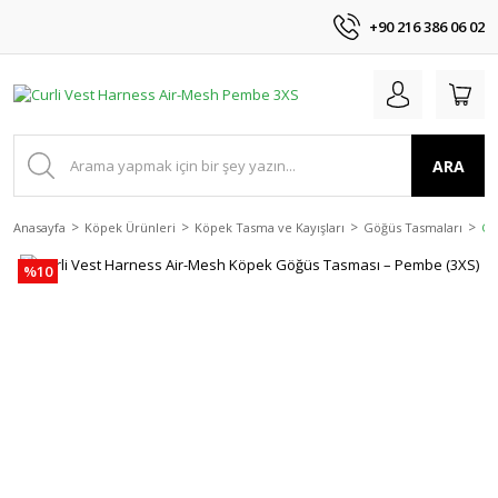
+90 216 386 06 02
ARA
Anasayfa
Köpek Ürünleri
Köpek Tasma ve Kayışları
Göğüs Tasmaları
Cu
%10