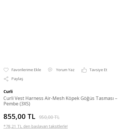
Yorum Yaz
Tavsiye Et
Paylaş
Curli
Curli Vest Harness Air-Mesh Köpek Göğüs Tasması –
Pembe (3XS)
855,00 TL
950,00 TL
*78,21 TL den başlayan taksitlerle!