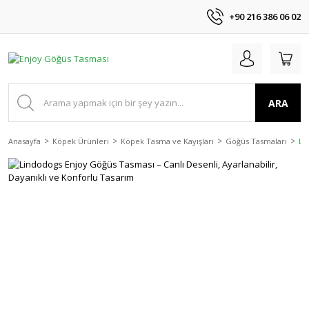
+90 216 386 06 02
ARA
Anasayfa
Köpek Ürünleri
Köpek Tasma ve Kayışları
Göğüs Tasmaları
Li