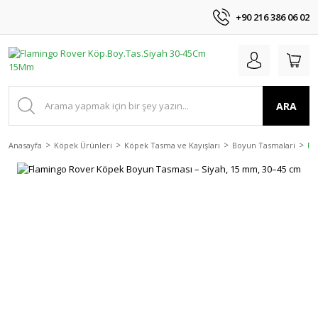
+90 216 386 06 02
ARA
Anasayfa
Köpek Ürünleri
Köpek Tasma ve Kayışları
Boyun Tasmalari
Fl