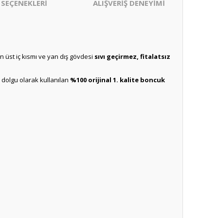
 SEÇENEKLERİ
ALIŞVERİŞ DENEYİMİ
ın üst iç kısmı ve yan dış gövdesi
sıvı geçirmez, fitalatsız
ç dolgu olarak kullanılan
%100 orijinal 1. kalite boncuk