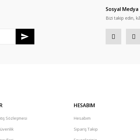
Yorum Yaz
Soru Sor
Sosyal Medya 
Bizi takip edin, kâr
R
HESABIM
tış Sözleşmesi
Hesabım
Güvenlik
Sipariş Takip