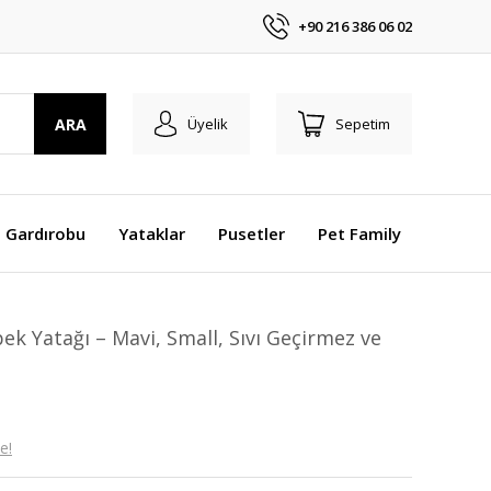
+90 216 386 06 02
ARA
Üyelik
Sepetim
 Gardırobu
Yataklar
Pusetler
Pet Family
k Yatağı – Mavi, Small, Sıvı Geçirmez ve
e!