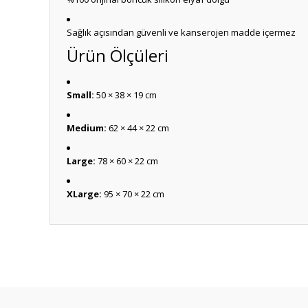
Sağlık açısından güvenli ve kanserojen madde içermez
Ürün Ölçüleri
Small:
50 × 38 × 19 cm
Medium:
62 × 44 × 22 cm
Large:
78 × 60 × 22 cm
XLarge:
95 × 70 × 22 cm
Anlaşılır ve kolay
ş... k... | 15/10/2025
Dürüst ve güvenilir bir site