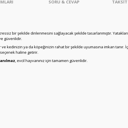
MLARI
SORU & CEVAP
TAKSİT
tressiz bir şekilde dinlenmesini sağlayacak şekilde tasarlanmıştır. Yataklar
ve güvenlidir.
r ve kedinizin ya da köpeğinizin rahat bir şekilde uyumasına imkan tanır. İ
seçenek haline getirir.
lanılmaz
, evcil hayvanınız için tamamen güvenlidir.