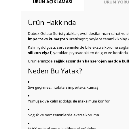
ÜRÜN AÇIKLAMASI
ÜRÜN YORU
Ürün Hakkında
Dubex Gelato Serisi yataklar, evcil dostlarınızın rahat ve s
imperteks kumaştan
üretilmiştir; böylece temizlik kolay 
Kalın iç dolgusu, sert zeminlerde bile ekstra koruma sağla
silikon elyaf
, yatakları piyasadaki en dolgun ve konforlu 
Ürünlerimizde
sağlık açısından kanserojen madde kul
Neden Bu Yatak?
Sıvı geçirmez, fitalatsız imperteks kumaş
Yumuşak ve kalın iç dolgu ile maksimum konfor
Soğuk ve sert zeminlerde ekstra koruma
%100 orijinal boncuk silikon elyaf dolgu