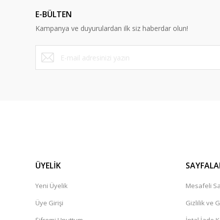
E-BÜLTEN
Y... A... | 10/09/2023
Kampanya ve duyurulardan ilk siz haberdar olun!
Deneyimini Paylaş
ÜYELİK
SAYFALA
Yeni Üyelik
Mesafeli Sa
Üye Girişi
Gizlilik ve 