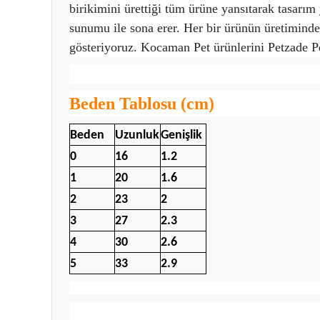
birikimini ürettiği tüm ürüne yansıtarak tasarım
sunumu ile sona erer. Her bir ürünün üretiminde,
gösteriyoruz.
Kocaman Pet ürünlerini Petzade P
Beden Tablosu (cm)
Beden
Uzunluk
Genişlik
0
16
1.2
1
20
1.6
2
23
2
3
27
2.3
4
30
2.6
5
33
2.9