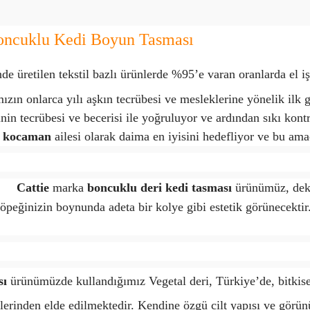
Boncuklu Kedi Boyun Tasması
de üretilen tekstil bazlı ürünlerde %95’e varan oranlarda el i
mızın onlarca yılı aşkın tecrübesi ve mesleklerine yönelik ilk 
nin tecrübesi ve becerisi ile yoğruluyor ve ardından sıkı kontr
kocaman
ailesi olarak daima en iyisini hedefliyor ve bu ama
Cattie
marka
boncuklu deri kedi tasması
ürünümüz, dekor
 köpeğinizin boynunda adeta bir kolye gibi estetik görünecek
sı
ürünümüzde kullandığımız Vegetal deri, Türkiye’de, bitkisel
lerinden elde edilmektedir. Kendine özgü cilt yapısı ve görünü