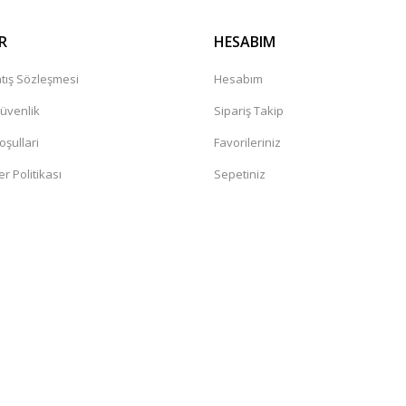
R
HESABIM
tış Sözleşmesi
Hesabım
Güvenlik
Sipariş Takip
oşullari
Favorileriniz
er Politikası
Sepetiniz