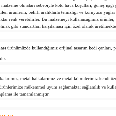
l malzeme olmaları sebebiyle kötü hava koşulları, güneş ışığı 
len ürünlerin, belirli aralıklarla temizliği ve koruyucu yağla
ir miktar renk verebilirler. Bu malzemeyi kullanacağımız ürünle
mak gibi standartları karşılaması için özel olarak üretilmekte
ması
ürünümüzde kullandığımız orijinal tasarım kedi çanları, 
dır.
kalarımız, metal halkalarımız ve metal köprülerimiz kendi öze
et ürünlerimize mükemmel uyum sağlamakta; sağlamlık ve kulla
plama ile tamamlanmıştır.