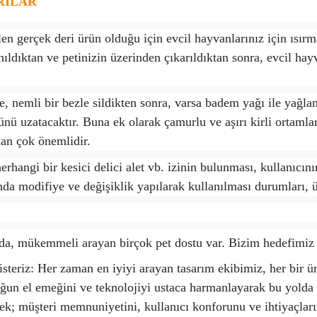
RILAR
en gerçek deri ürün olduğu için evcil hayvanlarınız için ısı
anıldıktan ve petinizin üzerinden çıkarıldıktan sonra, evcil ha
re, nemli bir bezle sildikten sonra, varsa badem yağı ile yağl
nü uzatacaktır. Buna ek olarak çamurlu ve aşırı kirli ortamla
dan çok önemlidir.
erhangi bir kesici delici alet vb. izinin bulunması, kullanıcını
ında modifiye ve değişiklik yapılarak kullanılması durumları,
, mükemmeli arayan birçok pet dostu var. Bizim hedefimiz 
steriz: Her zaman en iyiyi arayan tasarım ekibimiz, her bir ür
ğun el emeğini ve teknolojiyi ustaca harmanlayarak bu yolda 
rek; müşteri memnuniyetini, kullanıcı konforunu ve ihtiyaçlar