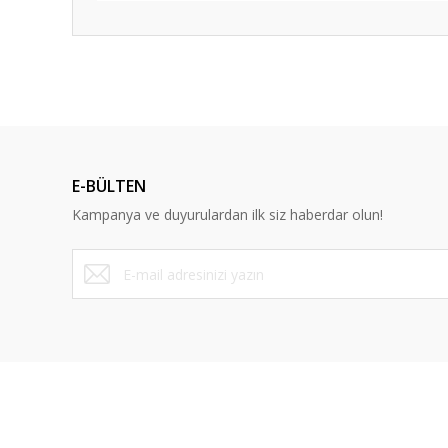
Anlaşılır ve kolay
ş... k... | 15/10/2025
Dürüst ve güvenilir bir site
E-BÜLTEN
Y... A... | 10/09/2023
Kampanya ve duyurulardan ilk siz haberdar olun!
Deneyimini Paylaş