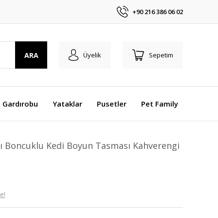
+90 216 386 06 02
ARA
Üyelik
Sepetim
 Gardırobu
Yataklar
Pusetler
Pet Family
mı Boncuklu Kedi Boyun Tasması Kahverengi
e!