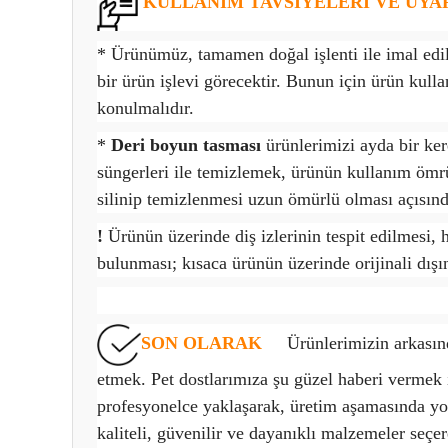
KULLANIM TAVSİYELERİ VE UYA
* Ürünümüz, tamamen doğal işlenti ile imal edil
bir ürün işlevi görecektir. Bunun için ürün kull
konulmalıdır.
*
Deri boyun tasması
ürünlerimizi ayda bir ke
süngerleri ile temizlemek, ürünün kullanım ömrü
silinip temizlenmesi uzun ömürlü olması açısın
!
Ürünün üzerinde diş izlerinin tespit edilmesi, h
bulunması; kısaca ürünün üzerinde orijinali dış
SON OLARAK
Ürünlerimizin arkasında
etmek. Pet dostlarımıza şu güzel haberi vermek i
profesyonelce yaklaşarak, üretim aşamasında yo
kaliteli, güvenilir ve dayanıklı malzemeler seçe