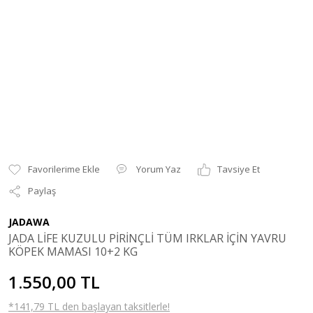
Yorum Yaz
Tavsiye Et
Paylaş
JADAWA
JADA LİFE KUZULU PİRİNÇLİ TÜM IRKLAR İÇİN YAVRU
KÖPEK MAMASI 10+2 KG
1.550,00 TL
*141,79 TL den başlayan taksitlerle!