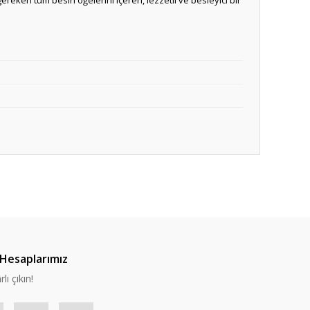
reken tüm besin öğelerini içeren, lezzetli ve besleyici bir
Hesaplarımız
lı çıkın!