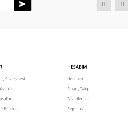
R
HESABIM
tış Sözleşmesi
Hesabım
Güvenlik
Sipariş Takip
oşullari
Favorileriniz
er Politikası
Sepetiniz