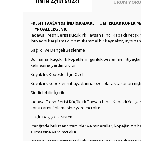
ÜRÜN AÇIKLAMASI
ÜRÜN YORU
FRESH TAVŞAN&HİNDİ&KABAKLI TÜM IRKLAR KÖPEK M
HYPOALLERGENIC
Jadawa Fresh Serisi Küçük Irk Tavşan Hindi Kabaklı Yetişki
ihtiyacını karşılamak için mükemmel bir kaynaktır, aynı zam
Sağlıklı ve Dengeli Beslenme
Bu mama, küçük ırk köpeklerin günlük beslenme ihtiyaçların
kalmasına yardımcı olur.
Küçük Irk Köpekler İçin Özel
Küçük ırk köpeklerin ihtiyaçlarına özel olarak tasarlanmıştı
Sindirilebilir İçerik
Jadawa Fresh Serisi Küçük Irk Tavşan Hindi Kabaklı Yetişkin 
sorunlarını önlemesine yardımcı olur.
Güçlü Bağışıklık Sistemi
İçeriğinde bulunan vitaminler ve mineraller, köpeğinizin bağı
sürmesine yardımcı olur.