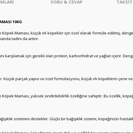
MLARI
SORU & CEVAP
TAKSİT
AMASI 10KG
n Köpek Maması, küçük ırk köpekler için özel olarak formüle edilmiş, dengel
anda tadını da artırır.
ı karşılamak için gerekli olan protein, karbonhidrat ve yağları içerir. Deng
r. Küçük parçalı yapısı ve özel formülasyonu, küçük ırk köpeklerin çene ve d
Köpek Maması, yüksek sindirilebilirlik özelliğine sahiptir. Bu özellik, köpe
şıklık sistemini destekler. Güçlü bir bağışıklık sistemi, köpeğinizin hastalık