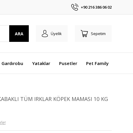
+90 216 386 06 02
ARA
Üyelik
Sepetim
 Gardırobu
Yataklar
Pusetler
Pet Family
ABAKLI TÜM IRKLAR KÖPEK MAMASI 10 KG
le!