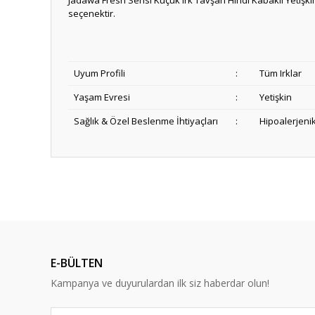
Jadawa Fresh Serisi Küçük Irk Tavşan Hindi Kabaklı Yetişkin
seçenektir.
Uyum Profili
:
Tüm Irklar
Yaşam Evresi
:
Yetişkin
Sağlık & Özel Beslenme İhtiyaçları
:
Hipoalerjeni
Anlaşılır ve kolay
ş... k... | 15/10/2025
Dürüst ve güvenilir bir site
E-BÜLTEN
Y... A... | 10/09/2023
Kampanya ve duyurulardan ilk siz haberdar olun!
Deneyimini Paylaş