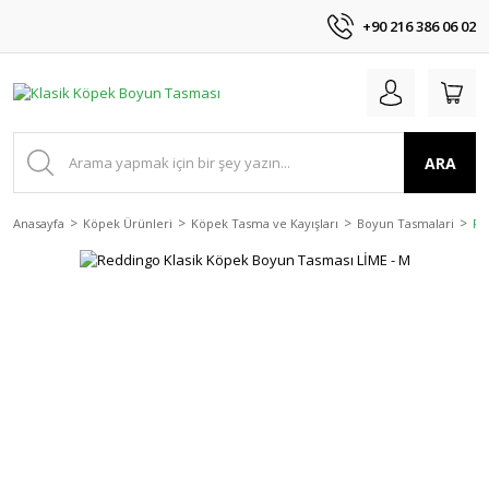
+90 216 386 06 02
ARA
Anasayfa
Köpek Ürünleri
Köpek Tasma ve Kayışları
Boyun Tasmalari
Re