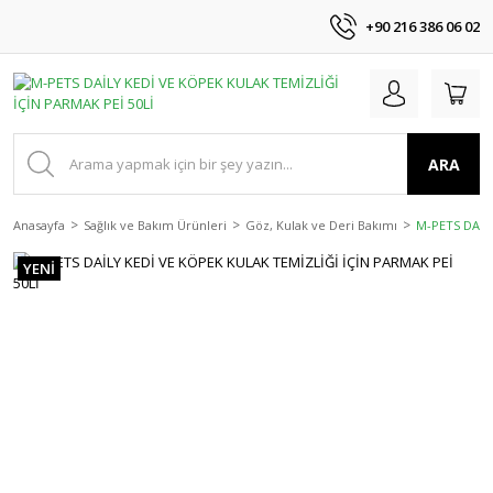
+90 216 386 06 02
ARA
Anasayfa
Sağlık ve Bakım Ürünleri
Göz, Kulak ve Deri Bakımı
M-PETS DAİLY
YENİ