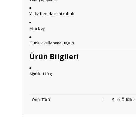
Yıldız formda mini çubuk
Mini boy
Günlük kullanıma uygun
Ürün Bilgileri
Ağırlık: 110 g
Ödül Türü
:
Stick Ödüller
Anlaşılır ve kolay
ş... k... | 15/10/2025