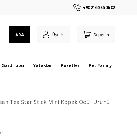
+90 216 386 06 02
ARA
Üyelik
Sepetim
 Gardırobu
Yataklar
Pusetler
Pet Family
en Tea Star Stick Mini Köpek Ödül Ürünü
e!