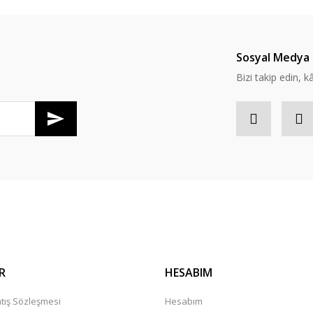
Yorum Yaz
Soru Sor
Sosyal Medya 
Bizi takip edin, kâr
R
HESABIM
tış Sözleşmesi
Hesabım