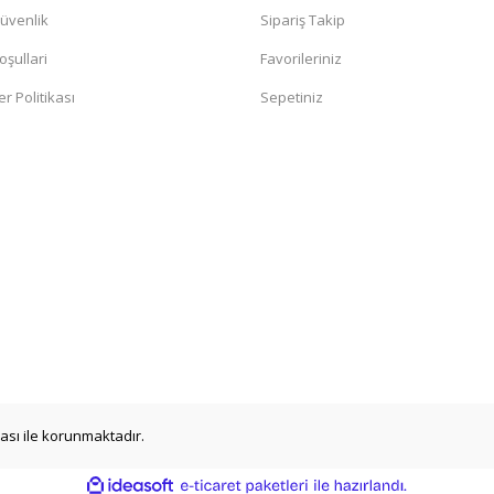
Güvenlik
Sipariş Takip
oşullari
Favorileriniz
er Politikası
Sepetiniz
ikası ile korunmaktadır.
ile
ideasoft
e-