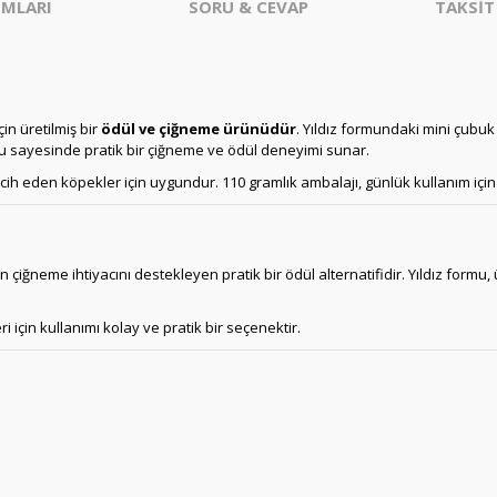
MLARI
SORU & CEVAP
TAKSİT
in üretilmiş bir
ödül ve çiğneme ürünüdür
. Yıldız formundaki mini çubuk 
tu sayesinde pratik bir çiğneme ve ödül deneyimi sunar.
ih eden köpekler için uygundur. 110 gramlık ambalajı, günlük kullanım için 
çiğneme ihtiyacını destekleyen pratik bir ödül alternatifidir. Yıldız formu,
için kullanımı kolay ve pratik bir seçenektir.