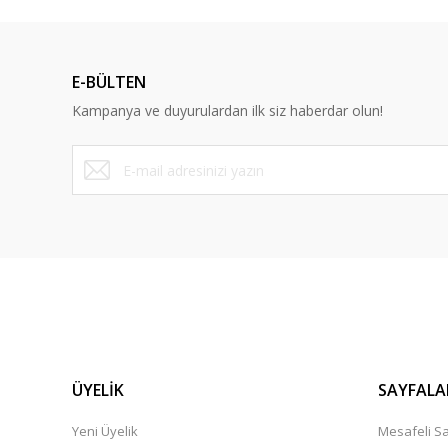
Dürüst ve güvenilir bir site
E-BÜLTEN
Y... A... | 10/09/2023
Kampanya ve duyurulardan ilk siz haberdar olun!
Deneyimini Paylaş
ÜYELİK
SAYFALA
Yeni Üyelik
Mesafeli Sa