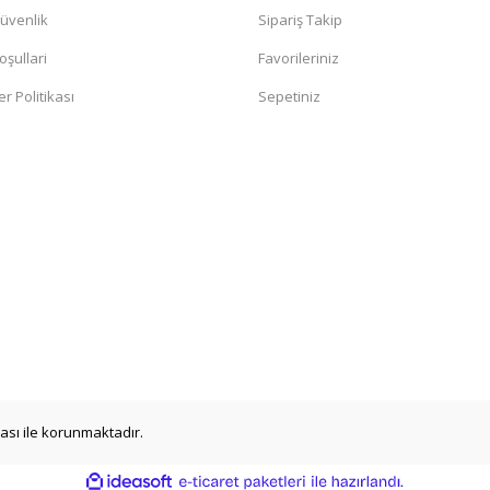
Güvenlik
Sipariş Takip
oşullari
Favorileriniz
er Politikası
Sepetiniz
ikası ile korunmaktadır.
ile
ideasoft
e-