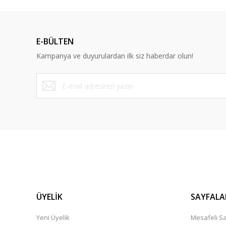
Dürüst ve güvenilir bir site
E-BÜLTEN
Y... A... | 10/09/2023
Kampanya ve duyurulardan ilk siz haberdar olun!
Deneyimini Paylaş
ÜYELİK
SAYFALA
Yeni Üyelik
Mesafeli Sa