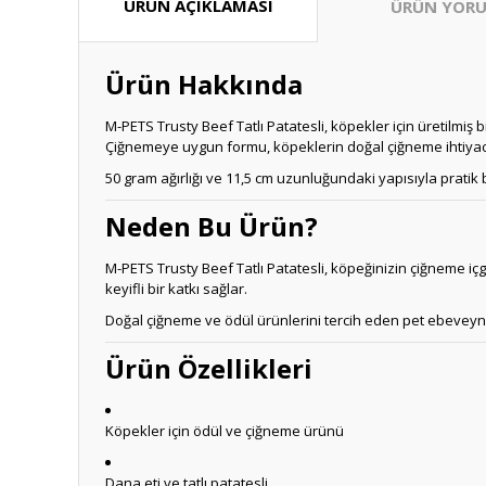
ÜRÜN AÇIKLAMASI
ÜRÜN YORU
Ürün Hakkında
M-PETS Trusty Beef Tatlı Patatesli, köpekler için üretilmiş b
Çiğnemeye uygun formu, köpeklerin doğal çiğneme ihtiyacın
50 gram ağırlığı ve 11,5 cm uzunluğundaki yapısıyla pratik b
Neden Bu Ürün?
M-PETS Trusty Beef Tatlı Patatesli, köpeğinizin çiğneme iç
keyifli bir katkı sağlar.
Doğal çiğneme ve ödül ürünlerini tercih eden pet ebeveynl
Ürün Özellikleri
Köpekler için ödül ve çiğneme ürünü
Dana eti ve tatlı patatesli