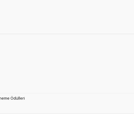
neme Ödülleri
Ürün hakkında henüz soru sorulmamış.
Bu ürüne ilk yorumu siz yapın!