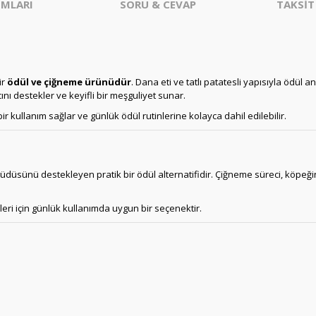
MLARI
SORU & CEVAP
TAKSİT
ir
ödül ve çiğneme ürünüdür
. Dana eti ve tatlı patatesli yapısıyla ödül a
ı destekler ve keyifli bir meşguliyet sunar.
ir kullanım sağlar ve günlük ödül rutinlerine kolayca dahil edilebilir.
güdüsünü destekleyen pratik bir ödül alternatifidir. Çiğneme süreci, köpeği
eri için günlük kullanımda uygun bir seçenektir.