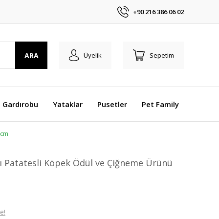
+90 216 386 06 02
ARA
Üyelik
Sepetim
 Gardırobu
Yataklar
Pusetler
Pet Family
 cm
ı Patatesli Köpek Ödül ve Çiğneme Ürünü
e!