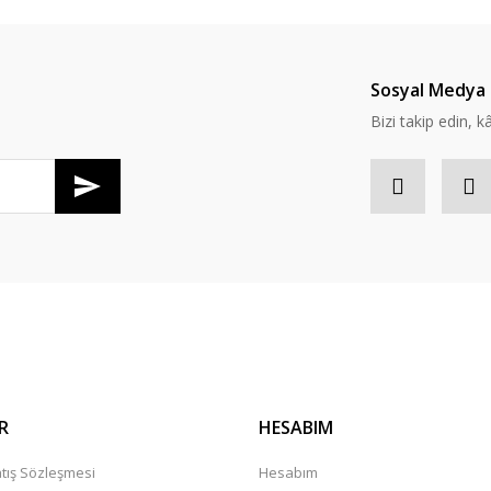
Yorum Yaz
Soru Sor
Sosyal Medya 
Bizi takip edin, kâr
R
HESABIM
tış Sözleşmesi
Hesabım