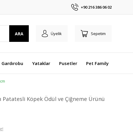
+90 216 386 06 02
ARA
Üyelik
Sepetim
 Gardırobu
Yataklar
Pusetler
Pet Family
 cm
ı Patatesli Köpek Ödül ve Çiğneme Ürünü
e!