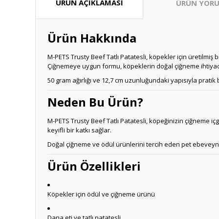
ÜRÜN AÇIKLAMASI
ÜRÜN YORU
Ürün Hakkında
M-PETS Trusty Beef Tatlı Patatesli, köpekler için üretilmiş b
Çiğnemeye uygun formu, köpeklerin doğal çiğneme ihtiyacın
50 gram ağırlığı ve 12,7 cm uzunluğundaki yapısıyla pratik b
Neden Bu Ürün?
M-PETS Trusty Beef Tatlı Patatesli, köpeğinizin çiğneme iç
keyifli bir katkı sağlar.
Doğal çiğneme ve ödül ürünlerini tercih eden pet ebeveynl
Ürün Özellikleri
Köpekler için ödül ve çiğneme ürünü
Dana eti ve tatlı patatesli