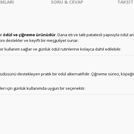
MLARI
SORU & CEVAP
TAKSİT
ir
ödül ve çiğneme ürünüdür
. Dana eti ve tatlı patatesli yapısıyla ödül a
ı destekler ve keyifli bir meşguliyet sunar.
ir kullanım sağlar ve günlük ödül rutinlerine kolayca dahil edilebilir.
güdüsünü destekleyen pratik bir ödül alternatifidir. Çiğneme süreci, köpeği
eri için günlük kullanımda uygun bir seçenektir.