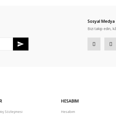
Yorum Yaz
Soru Sor
Sosyal Medya 
Bizi takip edin, kâr
R
HESABIM
tış Sözleşmesi
Hesabım