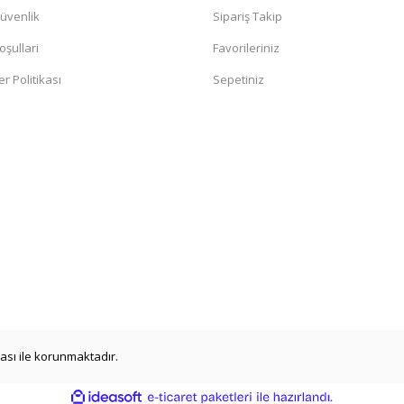
Güvenlik
Sipariş Takip
oşullari
Favorileriniz
er Politikası
Sepetiniz
ikası ile korunmaktadır.
ile
ideasoft
e-