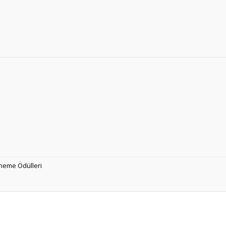
neme Ödülleri
Ürün hakkında henüz soru sorulmamış.
Bu ürüne ilk yorumu siz yapın!