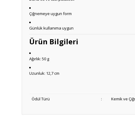
Çiğnemeye uygun form
Günlük kullanıma uygun
Ürün Bilgileri
Ağırlık: 50 g
Uzunluk: 12,7 cm
Ödül Türü
:
Kemik ve Çiğ
Anlaşılır ve kolay
ş... k... | 15/10/2025