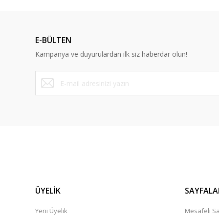
Dürüst ve güvenilir bir site
E-BÜLTEN
Y... A... | 10/09/2023
Kampanya ve duyurulardan ilk siz haberdar olun!
Deneyimini Paylaş
ÜYELİK
SAYFALA
Yeni Üyelik
Mesafeli Sa