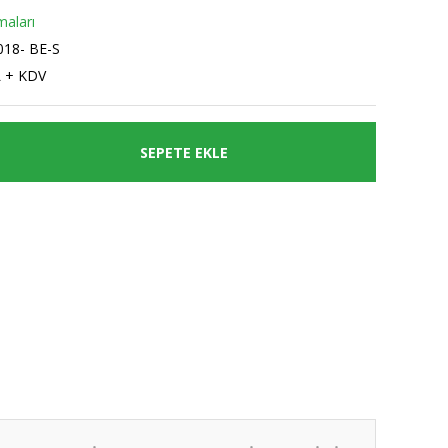
aları
18- BE-S
L + KDV
SEPETE EKLE