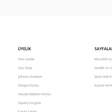
ÜYELİK
SAYFALA
Yeni Üyelik
Mesafeli Sa
Üye Girişi
Gizlilik ve 
Şifremi Unuttum
İptal İade K
İletişim Formu
Kişisel Veril
Havale Bildirim Formu
Sipariş Sorgula
Kargo Takibi