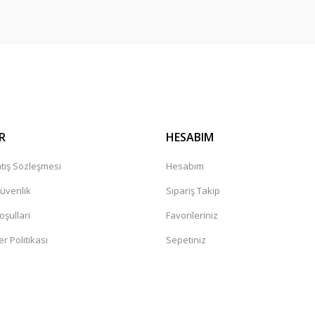
R
HESABIM
tış Sözleşmesi
Hesabım
Güvenlik
Sipariş Takip
oşullari
Favorileriniz
er Politikası
Sepetiniz