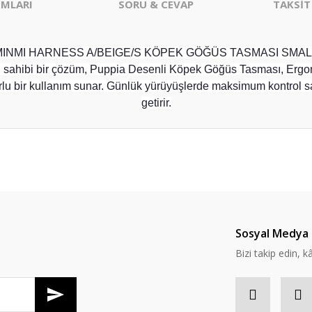
MLARI
SORU & CEVAP
TAKSİT
MINMI HARNESS A/BEIGE/S KÖPEK GÖĞÜS TASMASI SMAL
il sahibi bir çözüm, Puppia Desenli Köpek Göğüs Tasması, Erg
lu bir kullanım sunar. Günlük yürüyüşlerde maksimum kontrol sağ
getirir.
Ürün hakkında henüz soru sorulmamış.
Bu ürüne ilk yorumu siz yapın!
Yorum Yaz
Soru Sor
Sosyal Medya 
Bizi takip edin, kâr