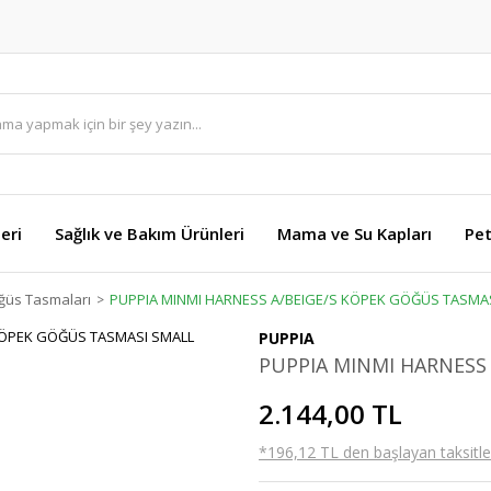
eri
Sağlık ve Bakım Ürünleri
Mama ve Su Kapları
Pet
ğüs Tasmaları
PUPPIA MINMI HARNESS A/BEIGE/S KÖPEK GÖĞÜS TASMA
PUPPIA
PUPPIA MINMI HARNESS
2.144,00 TL
*196,12 TL den başlayan taksitler