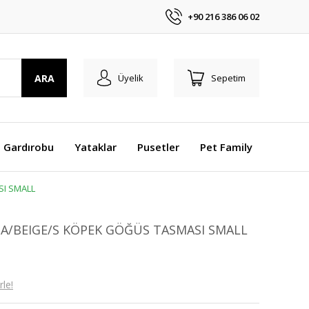
+90 216 386 06 02
ARA
Üyelik
Sepetim
 Gardırobu
Yataklar
Pusetler
Pet Family
SI SMALL
 A/BEIGE/S KÖPEK GÖĞÜS TASMASI SMALL
le!