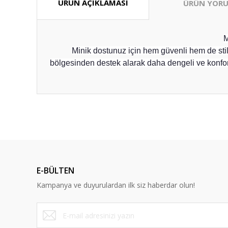
ÜRÜN AÇIKLAMASI
ÜRÜN YORU
Minik dostunuz için hem güvenli hem de st
bölgesinden destek alarak daha dengeli ve konfor
Anlaşılır ve kolay
ş... k... | 15/10/2025
Dürüst ve güvenilir bir site
E-BÜLTEN
Y... A... | 10/09/2023
Kampanya ve duyurulardan ilk siz haberdar olun!
Deneyimini Paylaş