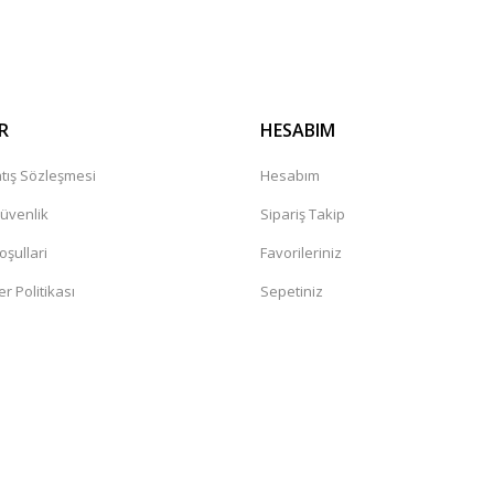
R
HESABIM
tış Sözleşmesi
Hesabım
Güvenlik
Sipariş Takip
oşullari
Favorileriniz
er Politikası
Sepetiniz