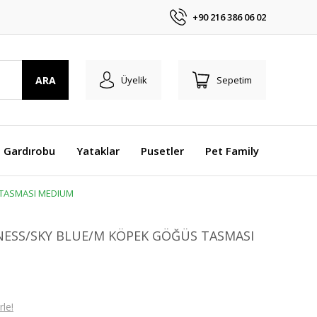
+90 216 386 06 02
ARA
Üyelik
Sepetim
 Gardırobu
Yataklar
Pusetler
Pet Family
TASMASI MEDIUM
ESS/SKY BLUE/M KÖPEK GÖĞÜS TASMASI
le!