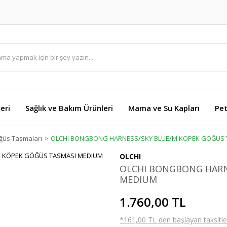
eri
Sağlık ve Bakım Ürünleri
Mama ve Su Kapları
Pet
ğüs Tasmaları
OLCHI BONGBONG HARNESS/SKY BLUE/M KÖPEK GÖĞÜS 
OLCHI
OLCHI BONGBONG HARN
MEDIUM
1.760,00 TL
*161,00 TL den başlayan taksitler