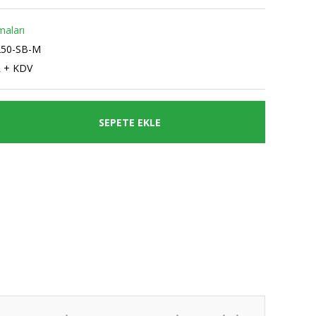
aları
50-SB-M
L + KDV
SEPETE EKLE