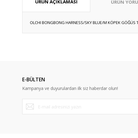
ÜRÜN AÇIKLAMASI
ÜRÜN YORU
OLCHI BONGBONG HARNESS/SKY BLUE/M KÖPEK GÖĞÜS 
Anlaşılır ve kolay
ş... k... | 15/10/2025
Dürüst ve güvenilir bir site
E-BÜLTEN
Y... A... | 10/09/2023
Kampanya ve duyurulardan ilk siz haberdar olun!
Deneyimini Paylaş