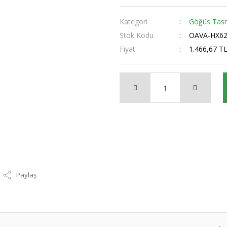
Kategori
Göğüs Tasm
Stok Kodu
OAVA-HX62
Fiyat
1.466,67 T
Paylaş