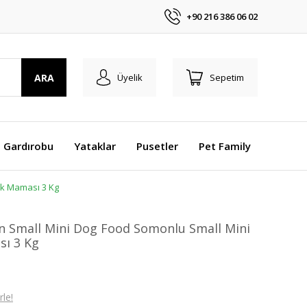
+90 216 386 06 02
ARA
Üyelik
Sepetim
 Gardırobu
Yataklar
Pusetler
Pet Family
ek Maması 3 Kg
n Small Mini Dog Food Somonlu Small Mini
sı 3 Kg
le!