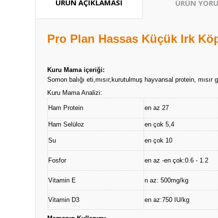
ÜRÜN AÇIKLAMASI
ÜRÜN YORU
Pro Plan Hassas Küçük Irk Köp
Kuru Mama içeriği:
Somon balığı eti,mısır,kurutulmuş hayvansal protein, mısır glu
Kuru Mama Analizi:
Ham Protein
en az 27
Ham Selüloz
en çok 5,4
Su
en çok 10
Fosfor
en az -en çok:0.6 - 1.2
Vitamin E
n az: 500mg/kg
Vitamin D3
en az:750 IU/kg