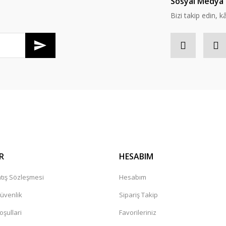
Sosyal Medya 
Bizi takip edin, kâr
R
HESABIM
tış Sözleşmesi
Hesabım
Güvenlik
Sipariş Takip
oşullari
Favorileriniz