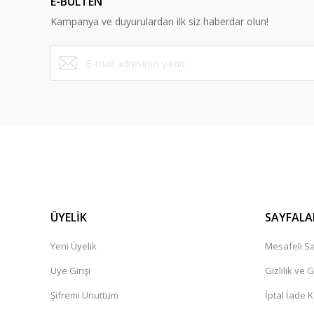
E-BÜLTEN
Y... A... | 10/09/2023
Kampanya ve duyurulardan ilk siz haberdar olun!
Deneyimini Paylaş
ÜYELİK
SAYFALA
Yeni Üyelik
Mesafeli Sa
Üye Girişi
Gizlilik ve 
Şifremi Unuttum
İptal İade K