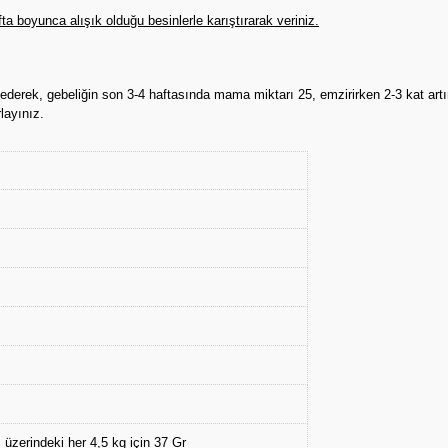
a boyunca alışık olduğu besinlerle karıştırarak veriniz.
erek, gebeliğin son 3-4 haftasında mama miktarı 25, emzirirken 2-3 kat artır
layınız.
 üzerindeki her 4,5 kg için 37 Gr