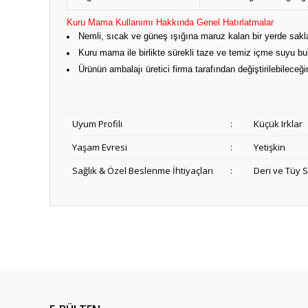
Kuru Mama Kullanımı Hakkında Genel Hatırlatmalar
Nemli, sıcak ve güneş ışığına maruz kalan bir yerde sak
Kuru mama ile birlikte sürekli taze ve temiz içme suyu b
Ürünün ambalajı üretici firma tarafından değiştirilebileceği
Uyum Profili
:
Küçük Irklar
Yaşam Evresi
:
Yetişkin
Sağlık & Özel Beslenme İhtiyaçları
:
Deri ve Tüy S
Anlaşılır ve kolay
ş... k... | 15/10/2025
Dürüst ve güvenilir bir site