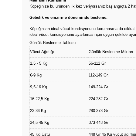
Mamanın Kullanımı
Köpeğinize bu üründen ilk kez veriyorsanız başlangıçta 2 haft
Gebelik ve emzirme döneminde besleme:
Köpeğinizin ideal vücut kondisyonunu korumasına da dikkat ed
ideal vücut kondisyonunu ayarlaması için uygun şekilde ayar
Günlük Beslenme Tablosu:
Vücut Ağırlığı
Günlük Beslenme Miktarı
1,5 - 5 Kg
56-112 Gr.
6-9 Kg
112-149 Gr.
9,5-16 Kg
149-224 Gr.
16-22,5 Kg
224-282 Gr
23-34 Kg
280-373 Gr
34,5-45 Kg
373-448 Gr
45 Kg Üstü
448 Gr 45 Kg vücut ağırlığı