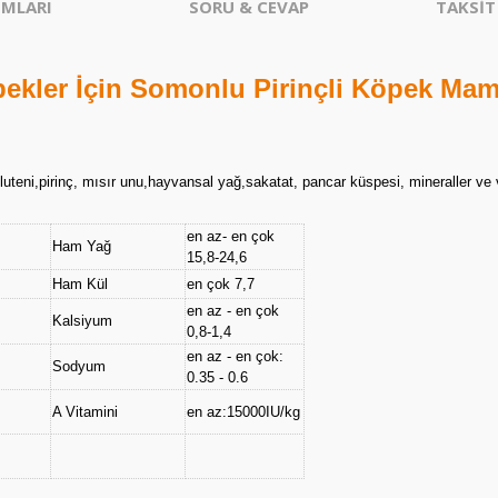
MLARI
SORU & CEVAP
TAKSİT
ekler İçin Somonlu Pirinçli Köpek Mam
teni,pirinç, mısır unu,hayvansal yağ,sakatat, pancar küspesi, mineraller ve vita
en az- en çok
Ham Yağ
15,8-24,6
Ham Kül
en çok 7,7
en az - en çok
Kalsiyum
0,8-1,4
en az - en çok:
Sodyum
0.35 - 0.6
A Vitamini
en az:15000IU/kg