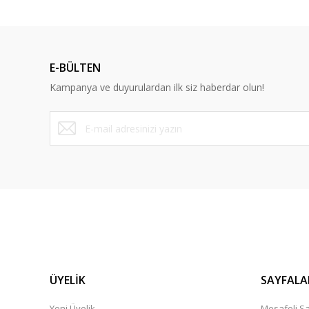
ş... k... | 15/10/2025
Dürüst ve güvenilir bir site
E-BÜLTEN
Y... A... | 10/09/2023
Kampanya ve duyurulardan ilk siz haberdar olun!
Deneyimini Paylaş
ÜYELİK
SAYFALA
Yeni Üyelik
Mesafeli Sa