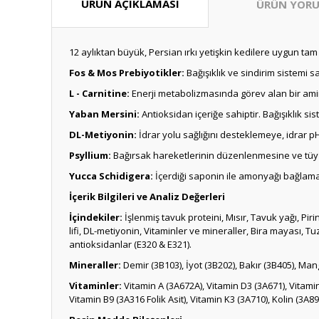
ÜRÜN AÇIKLAMASI
ÜRÜN YORU
12 aylıktan büyük, Persian ırkı yetişkin kedilere uygun t
Fos & Mos Prebiyotikler:
Bağışıklık ve sindirim sistemi 
L - Carnitine:
Enerji metabolizmasında görev alan bir amin
Yaban Mersini:
Antioksidan içeriğe sahiptir. Bağışıklık si
DL-Metiyonin:
İdrar yolu sağlığını desteklemeye, idrar p
Psyllium:
Bağırsak hareketlerinin düzenlenmesine ve tüy
Yucca Schidigera:
İçerdiği saponin ile amonyağı bağlama ö
İçerik Bilgileri ve Analiz Değerleri
İçindekiler:
İşlenmiş tavuk proteini, Mısır, Tavuk yağı, Piri
lifi, DL-metiyonin, Vitaminler ve mineraller, Bira mayası, 
antioksidanlar (E320 & E321).
Mineraller:
Demir (3B103), İyot (3B202), Bakır (3B405), Ma
Vitaminler:
Vitamin A (3A672A), Vitamin D3 (3A671), Vitamin 
Vitamin B9 (3A316 Folik Asit), Vitamin K3 (3A710), Kolin (3A