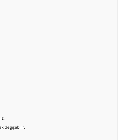
ız.
k değişebilir.