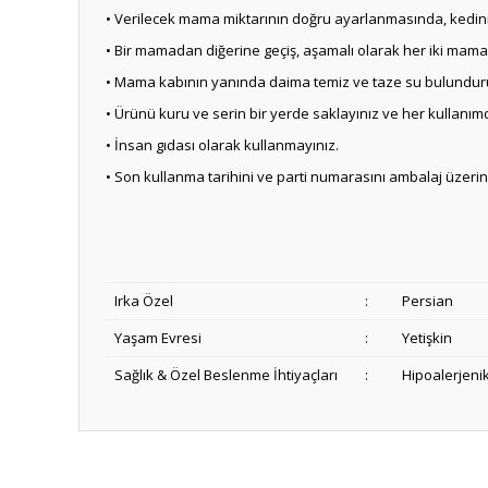
• Verilecek mama miktarının doğru ayarlanmasında, kedini
• Bir mamadan diğerine geçiş, aşamalı olarak her iki mamanı
• Mama kabının yanında daima temiz ve taze su bulundurun
• Ürünü kuru ve serin bir yerde saklayınız ve her kullanı
• İnsan gıdası olarak kullanmayınız.
• Son kullanma tarihini ve parti numarasını ambalaj üzerind
Irka Özel
:
Persian
Yaşam Evresi
:
Yetişkin
Sağlık & Özel Beslenme İhtiyaçları
:
Hipoalerjeni
Anlaşılır ve kolay