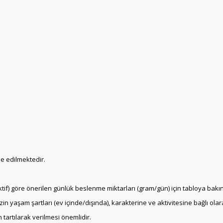
de edilmektedir.
 Aktif) göre önerilen günlük beslenme miktarları (gram/gün) için tabloya bakın
in yaşam şartları (ev içinde/dışında), karakterine ve aktivitesine bağlı olara
 tartılarak verilmesi önemlidir.