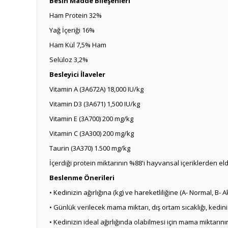
Besin Madde Bileşenleri
Ham Protein 32%
Yağ İçeriği 16%
Ham Kül 7,5% Ham
Selüloz 3,2%
Besleyici İlaveler
Vitamin A (3A672A) 18,000 IU/kg
Vitamin D3 (3A671) 1,500 IU/kg
Vitamin E (3A700) 200 mg/kg
Vitamin C (3A300) 200 mg/kg
Taurin (3A370) 1.500 mg/kg
İçerdiği protein miktarının %88'i hayvansal içeriklerden el
Beslenme Önerileri
• Kedinizin ağırlığına (kg) ve hareketliliğine (A- Normal, B-
• Günlük verilecek mama miktarı, dış ortam sıcaklığı, kediniz
• Kedinizin ideal ağırlığında olabilmesi için mama miktarının