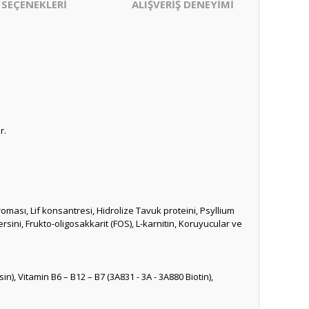
 SEÇENEKLERİ
ALIŞVERİŞ DENEYİMİ
r.
aroması, Lif konsantresi, Hidrolize Tavuk proteini, Psyllium
sini, Frukto-oligosakkarit (FOS), L-karnitin, Koruyucular ve
in), Vitamin B6 – B12 – B7 (3A831 - 3A - 3A880 Biotin),