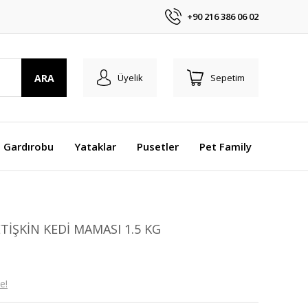
+90 216 386 06 02
ARA
Üyelik
Sepetim
 Gardırobu
Yataklar
Pusetler
Pet Family
TİŞKİN KEDİ MAMASI 1.5 KG
e!