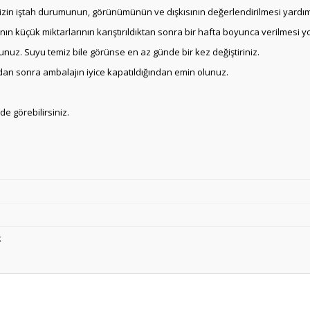
zin iştah durumunun, görünümünün ve dışkısının değerlendirilmesi yardımc
n küçük miktarlarının karıştırıldıktan sonra bir hafta boyunca verilmesi yol
uz. Suyu temiz bile görünse en az günde bir kez değiştiriniz.
mdan sonra ambalajın iyice kapatıldığından emin olunuz.
e görebilirsiniz.
k