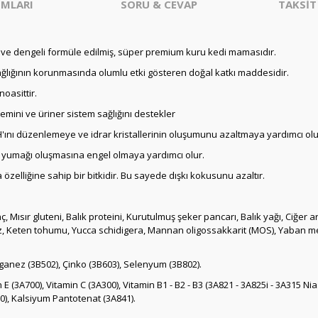
MLARI
SORU & CEVAP
TAKSİT
am ve dengeli formüle edilmiş, süper premium kuru kedi mamasıdır.
sağlığının korunmasında olumlu etki gösteren doğal katkı maddesidir.
oasittir.
stemini ve üriner sistem sağlığını destekler
H'ını düzenlemeye ve idrar kristallerinin oluşumunu azaltmaya yardımcı olu
 yumağı oluşmasına engel olmaya yardımcı olur.
zelliğine sahip bir bitkidir. Bu sayede dışkı kokusunu azaltır.
nç, Mısır gluteni, Balık proteini, Kurutulmuş şeker pancarı, Balık yağı, Ciğer 
Tuz, Keten tohumu, Yucca schidigera, Mannan oligossakkarit (MOS), Yaban mer
nganez (3B502), Çinko (3B603), Selenyum (3B802).
E (3A700), Vitamin C (3A300), Vitamin B1 - B2 - B3 (3A821 - 3A825i - 3A315 Nias
890), Kalsiyum Pantotenat (3A841).