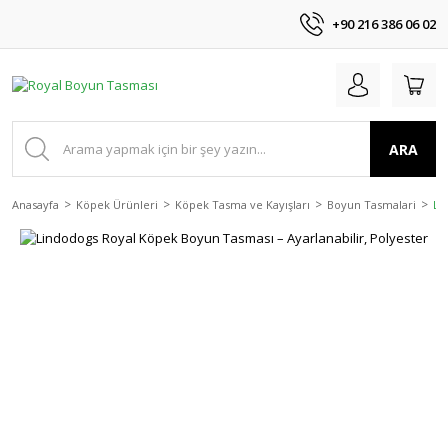
+90 216 386 06 02
ARA
Anasayfa
Köpek Ürünleri
Köpek Tasma ve Kayışları
Boyun Tasmalari
Li