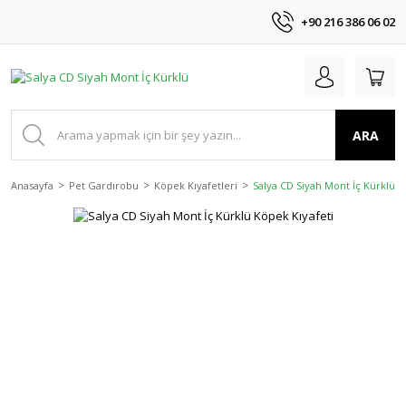
+90 216 386 06 02
ARA
Anasayfa
Pet Gardırobu
Köpek Kıyafetleri
Salya CD Siyah Mont İç Kürklü K