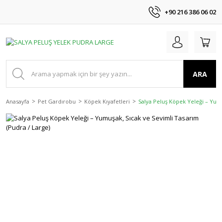
+90 216 386 06 02
ARA
Anasayfa
Pet Gardırobu
Köpek Kıyafetleri
Salya Peluş Köpek Yeleği – Yumu