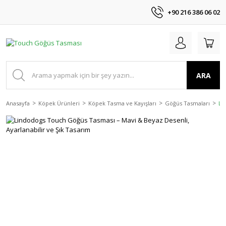
+90 216 386 06 02
ARA
Anasayfa
Köpek Ürünleri
Köpek Tasma ve Kayışları
Göğüs Tasmaları
Li