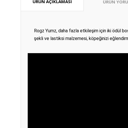
ÜRÜN AÇIKLAMASI
ÜRÜN YORU
Rogz Yumz, daha fazla etkileşim için iki ödül b
şekli ve lastiksi malzemesi, köpeğinizi eğlendir