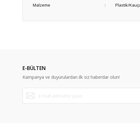
Malzeme
:
Plastik/Kauç
Anlaşılır ve kolay
ş... k... | 15/10/2025
Dürüst ve güvenilir bir site
E-BÜLTEN
Y... A... | 10/09/2023
Kampanya ve duyurulardan ilk siz haberdar olun!
Deneyimini Paylaş