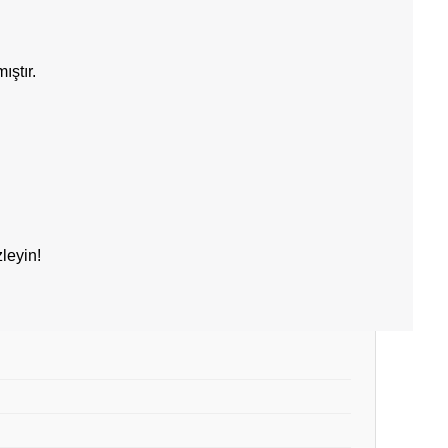
ıştır.
leyin!