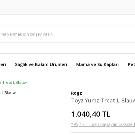
eri
Sağlık ve Bakım Ürünleri
Mama ve Su Kapları
Pet
 Treat L Blauw
Rogz
Toyz Yumz Treat L Blau
1.040,40 TL
*95,17 TL den başlayan taksitlerl