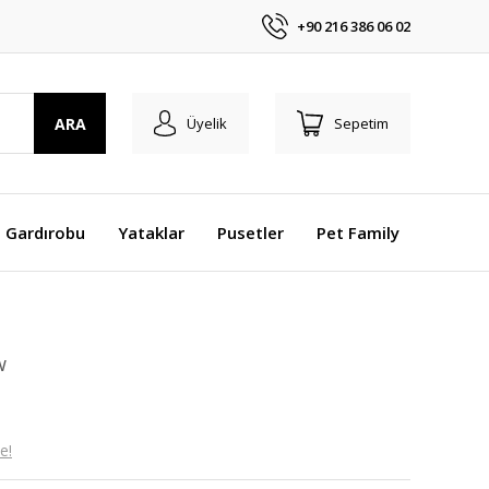
+90 216 386 06 02
ARA
Üyelik
Sepetim
 Gardırobu
Yataklar
Pusetler
Pet Family
w
e!