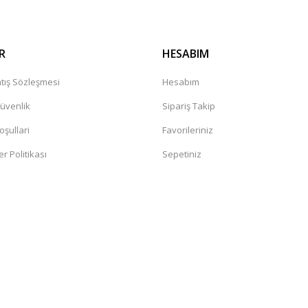
R
HESABIM
tış Sözleşmesi
Hesabım
Güvenlik
Sipariş Takip
oşullari
Favorileriniz
er Politikası
Sepetiniz