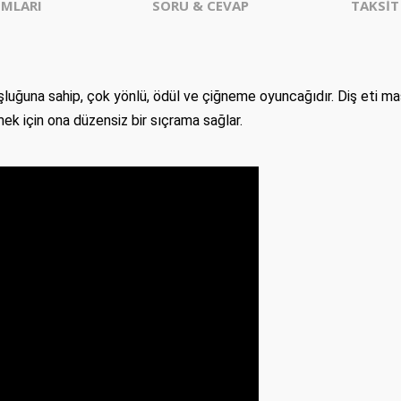
MLARI
SORU & CEVAP
TAKSİT
oşluğuna sahip, çok yönlü, ödül ve çiğneme oyuncağıdır.
Diş eti mas
mek için ona düzensiz bir sıçrama sağlar.