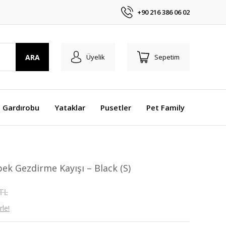
+90 216 386 06 02
ARA
Üyelik
Sepetim
 Gardırobu
Yataklar
Pusetler
Pet Family
ek Gezdirme Kayışı – Black (S)
 TL
le!