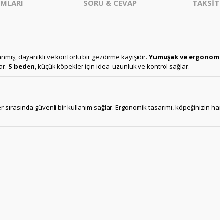
MLARI
SORU & CEVAP
TAKSİT
anmış, dayanıklı ve konforlu bir gezdirme kayışıdır.
Yumuşak ve ergonomi
ar.
S beden
, küçük köpekler için ideal uzunluk ve kontrol sağlar.
sırasında güvenli bir kullanım sağlar. Ergonomik tasarımı, köpeğinizin har