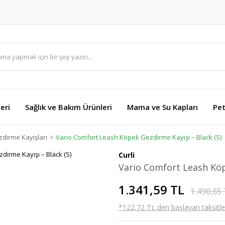
eri
Sağlık ve Bakım Ürünleri
Mama ve Su Kapları
Pet
dirme Kayışları
Vario Comfort Leash Köpek Gezdirme Kayışı – Black (S)
Curli
Vario Comfort Leash Köp
1.341,59 TL
1.490,65
*122,72 TL den başlayan taksitler