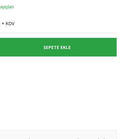
yışları
L + KDV
SEPETE EKLE