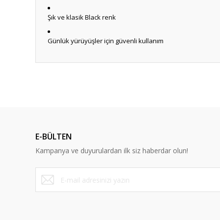
Şık ve klasik Black renk
Günlük yürüyüşler için güvenli kullanım
Anlaşılır ve kolay
ş... k... | 15/10/2025
Dürüst ve güvenilir bir site
E-BÜLTEN
Y... A... | 10/09/2023
Kampanya ve duyurulardan ilk siz haberdar olun!
Deneyimini Paylaş