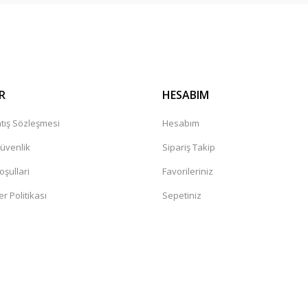
R
HESABIM
tış Sözleşmesi
Hesabım
Güvenlik
Sipariş Takip
oşullari
Favorileriniz
er Politikası
Sepetiniz