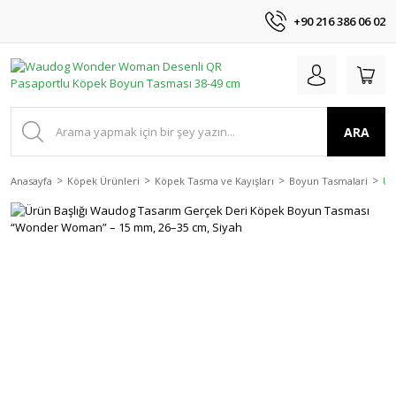
+90 216 386 06 02
ARA
Anasayfa
Köpek Ürünleri
Köpek Tasma ve Kayışları
Boyun Tasmalari
Ür