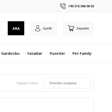
+90 216 386 06 02
ARA
Üyelik
Sepetim
 Gardırobu
Yataklar
Pusetler
Pet Family
Toplam 0 ürün