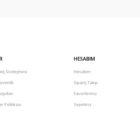
R
HESABIM
tış Sözleşmesi
Hesabım
Güvenlik
Sipariş Takip
oşullari
Favorileriniz
er Politikası
Sepetiniz