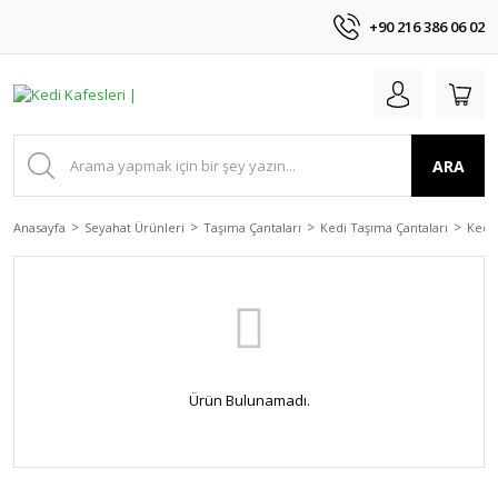
+90 216 386 06 02
ARA
Anasayfa
Seyahat Ürünleri
Taşıma Çantaları
Kedi Taşıma Çantaları
Kedi 
Ürün Bulunamadı.