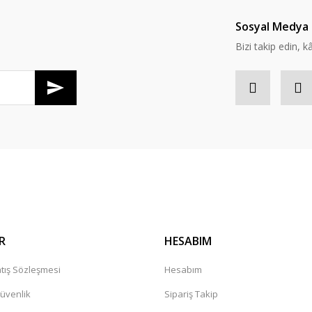
Sosyal Medya 
Bizi takip edin, kâr
R
HESABIM
tış Sözleşmesi
Hesabım
Güvenlik
Sipariş Takip