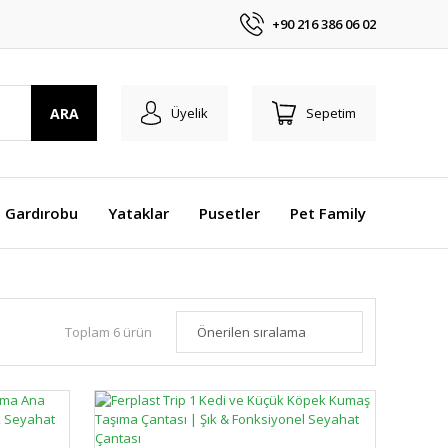
+90 216 386 06 02
ARA
Üyelik
Sepetim
 Gardırobu
Yataklar
Pusetler
Pet Family
Toplam 6 ürün