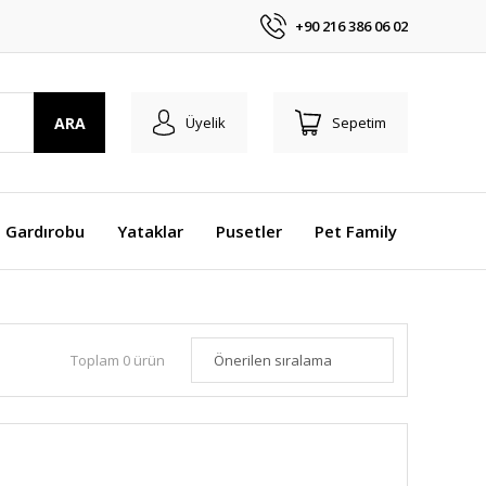
+90 216 386 06 02
ARA
Üyelik
Sepetim
 Gardırobu
Yataklar
Pusetler
Pet Family
Toplam 0 ürün