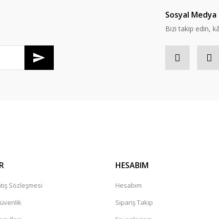
Sosyal Medya 
Bizi takip edin, kâr
R
HESABIM
tış Sözleşmesi
Hesabım
Güvenlik
Sipariş Takip