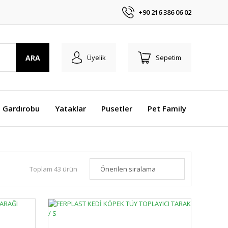
+90 216 386 06 02
ARA
Üyelik
Sepetim
 Gardırobu
Yataklar
Pusetler
Pet Family
Toplam 43 ürün