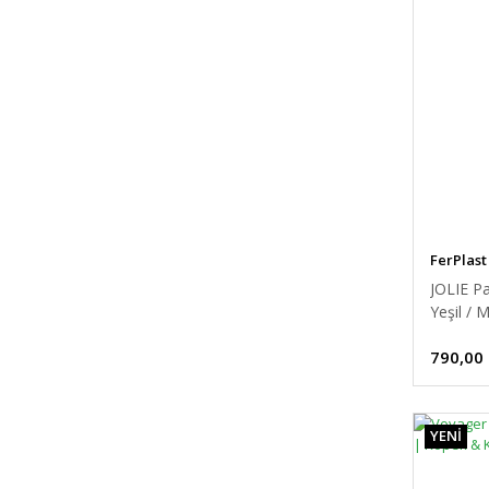
FerPlast
JOLIE P
Yeşil / 
790,00
YENİ