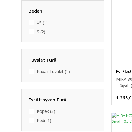
Beden
XS (1)
S (2)
Tuvalet Türü
FerPlast
Kapalı Tuvalet (1)
MIRA 80
– Siyah 
1.365,0
Evcil Hayvan Türü
Köpek (3)
Kedi (1)