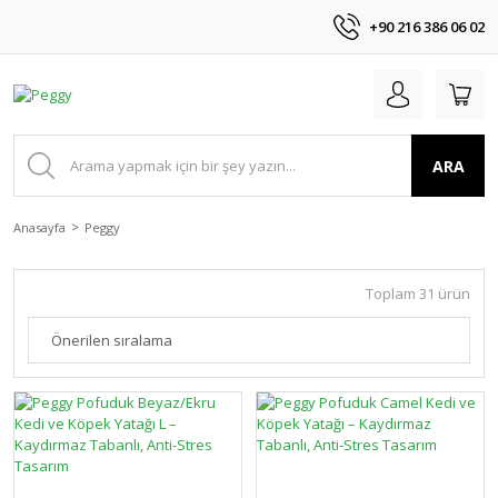
+90 216 386 06 02
ARA
Anasayfa
Peggy
Toplam 31 ürün