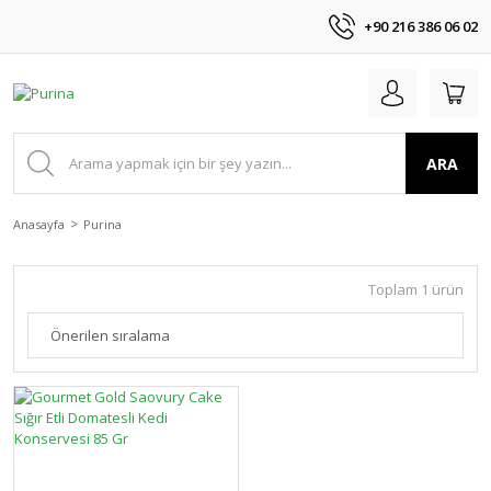
+90 216 386 06 02
ARA
Anasayfa
Purina
Toplam 1 ürün