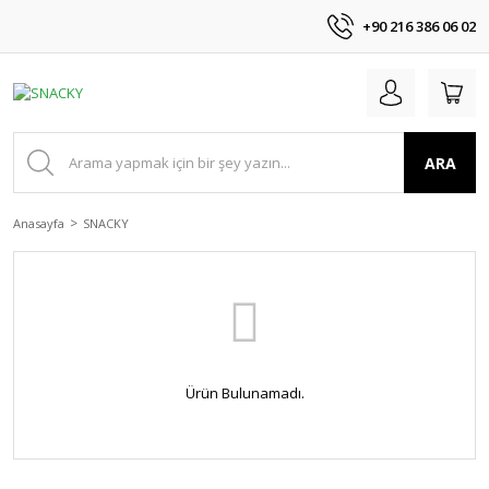
+90 216 386 06 02
ARA
Anasayfa
SNACKY
Ürün Bulunamadı.