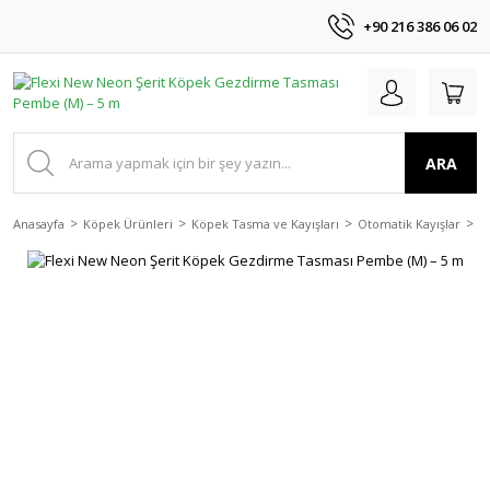
+90 216 386 06 02
ARA
Anasayfa
Köpek Ürünleri
Köpek Tasma ve Kayışları
Otomatik Kayışlar
F